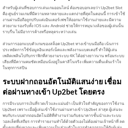
สำหรับผู้เล่นที่ชอบการเล่นเกมออนไลน์ ต้องขอบอกเลยว่า Up2bet Slot
คือ ศูนย์รวมเกมที่มีความหลาหลายและแตกง่ายที่สุดในตอนนี้ การเข้าใช้
งานผ่านมือถือถูกปรับแต่งอินเตอร์เฟซให้ออกมาใช้งานง่ายและมีความ
สวยงาม รองรับทั้ง IOS และ Android ช่วยให้การหมุนวงล้อของผู้เล่นนั้น
ราบรื่น ไม่มีอาการค้างหรือหลุดระหว่างเล่น
ส่วนการออกแบบตัวเกมของสล็อต Up2bet ทางเข้าบนมือถือ เน้นการ
ประหยัดการใช้ข้อมูลอินเทอร์เน็ตและพลังงานแบตเตอรี่ ทำให้ผู้เล่น
เพลิดเพลินไปกับกราฟิกที่สวยงามระบบ 4K ได้อย่างยาวนาน พร้อมระบบ
เสียงที่มีความคมชัดเหมือนนั่งอยู่ในคาสิโนจริง เพิ่มความตื่นเต้นเร้าใจ
ในทุกการสปิน
ระบบฝากถอนอัตโนมัติแสนง่าย เชื่อม
ต่อผ่านทางเข้า Up2bet โดยตรง
การมีระบบการเงินที่รวดเร็วและแม่นยำ เป็นหัวใจสำคัญของการใช้งาน
Up2bet เพราะเมื่อผู้เล่นเข้าใช้งานผ่านทางเข้า Up2bet ล่าสุด ผู้เล่นจะ
พบกับระบบฝากถอนอัตโนมัติที่ทำงานร่วมกับธนาคารชั้นนำและระบบ
วอลเล็ตที่เสถียร การทำรายงานทำได้ด้วยตัวเองไม่ต้องผ่านเจ้าหน้าที่ ลด
ขั้นตอนที่ยุ่งยากและเพิ่มความเป็นส่วนตัวในการทำธุรกรรมให้กับผู้เล่น