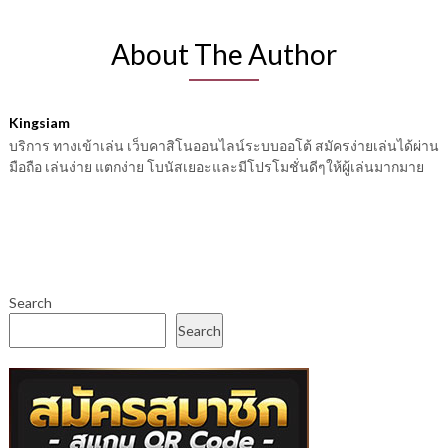
About The Author
Kingsiam
บริการ ทางเข้าเล่น เว็บคาสิโนออนไลน์ระบบออโต้ สมัครง่ายเล่นได้ผ่าน
มือถือ เล่นง่าย แตกง่าย โบนัสเยอะและมีโปรโมชั่นดีๆให้ผู้เล่นมากมาย
Search
Search