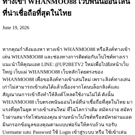
ทางเข้า WHANMOO88 เว็บพนันออนไลน์
ที่น่าเชื่อถือที่สุดในไทย
June 19, 2026
หากคุณกำลังมองหา ทางเข้า WHANMOO88 หรือลิงค์ทางเข้า
เล่น WHANMOO88 และช่องทางการติดต่อกับเว็บไซต์ทางเรา
แนะนำให้คุณแอด LINE: @UP2BETV2 ใหม่เพื่อไปยังหน้าเว็บ
ใหญ่ เว็บแม่ WHANMOO88 เว็บหลักโดยตรงของ
WHANMOO88 เพื่อขอลิงค์ทางเข้าเล่นใหม่ เพราะลิงค์ทางเล่น
เก่าไม่สามารถเข้าเล่นได้แล้วเนื่องจากโดนบล็อกลิงค์และ
สัญณาณการเข้าถึงทำให้ลิงค์โหลดใช้งานไม่ได้ ดังนั้น
WHANMOO88 เว็บตรงพนันออนไลน์ที่น่าเชื่อถือที่สุดในไทย มา
แรงที่สุดในยุค ทางเข้าเล่นใหม่ ที่ไฉไลกว่าเดิม สมัครง่าย สมัคร
ไวผ่านสมาร์ทโฟนของคุณ ผ่านหน้าเว็บไซต์หรือสมัครผ่านแอด
มินกรอกข้อมูลของคุณตามแบบฟอร์มให้ครบถ้วน รอรับ
Username และ Password ใช้ Login เข้าสู่ระบบ หรือ ใช้เข้าเล่น