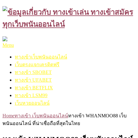
Skip
to
content
Menu
ทางเข้าเว็บพนันออนไลน์
เว็บตรงแจกเครดิตฟรี
ทางเข้า SBOBET
ทางเข้า UFABET
ทางเข้า BETFLIX
ทางเข้า LSM99
เว็บหวยออนไลน์
Home
ทางเข้า เว็บพนันออนไลน์
ทางเข้า WHANMOO88 เว็บ
พนันออนไลน์ ที่น่าเชื่อถือที่สุดในไทย