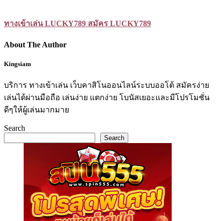
ทางเข้าเล่น LUCKY789 สมัคร LUCKY789
About The Author
Kingsiam
บริการ ทางเข้าเล่น เว็บคาสิโนออนไลน์ระบบออโต้ สมัครง่าย
เล่นได้ผ่านมือถือ เล่นง่าย แตกง่าย โบนัสเยอะและมีโปรโมชั่น
ดีๆให้ผู้เล่นมากมาย
Search
Search