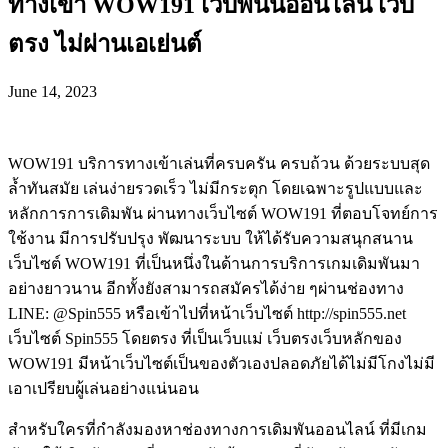
ทางเข้า WOW191 เว็บพนันออนไลน์ เว็บ
ตรง ไม่ผ่านเอเย่นต์
June 14, 2023
WOW191 บริการทางเข้าเล่นที่ครบครัน ครบถ้วน ด้วยระบบสุด
ล้ำทันสมัย เล่นง่ายรวดเร็ว ไม่มีกระตุก โดยเฉพาะรูปแบบและ
หลักการการเดิมพัน ผ่านทางเว็บไซต์ WOW191 ที่ตอบโจทย์การ
ใช้งาน มีการปรับปรุง พัฒนาระบบ ให้ได้รับความสนุกสนาน
เว็บไซต์ WOW191 ที่เป็นหนึ่งในด้านการบริการเกมเดิมพันมา
อย่างยาวนาน อีกทั้งยังสามารถสมัครได้ง่าย ๆผ่านช่องทาง
LINE: @Spin555 หรือเข้าไปที่หน้าเว็บไซต์ http://spin555.net
เว็บไซต์ Spin555 โดยตรง ที่เป็นเว็บแม่ เว็บตรงเว็บหลักของ
WOW191 มีหน้าเว็บไซต์เป็นของตัวเองปลอดภัยได้ไม่มีโกงไม่มี
เอาเปรียบผู้เล่นอย่างแน่นอน
สำหรับใครที่กำลังมองหาช่องทางการเดิมพันออนไลน์ ที่มีเกม