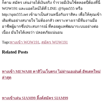
ก็ตาม สมัคร เล่นง่ายได้เงินจริง ร่ำรวยมีเงินใช้ตลอดปีต้องที่นี่
WOW191 และแอดไลน์ได้ที่ LINE: @Spin555 หรือ
http://spin555.net เข้ามาเป็นส่วนหนึ่งกับเราสิคะ เพื่อให้คุณเข้า
เดิมพันอย่างสบายใจ ไม่ต้องกลัว เพราะทางเรามีทีมงานมือ
อาชีพผู้มากซึ่งประสบการณ์ ที่คอยดูแลพัฒนาระบบอย่างต่อ
เนื่อง มั่นใจได้เลยว่า ปลอดภัยแน่นอน
Tags:
ทางเข้า WOW191
,
สมัคร WOW191
Related Posts
ทางเข้า MEWA88 คาสิโนเว็บตรง ไม่ผ่านเอเย่นต์ อัพเดทใหม่
ล่าสุด
ทางเข้าเล่น SIAM99 ลิ้งค์สมัคร SIAM99