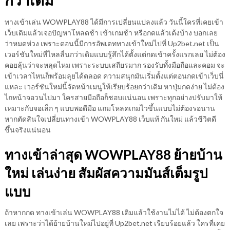
ทางเข้าเล่น WOWPLAY88 ได้มีการเปลี่ยนแปลงแล้ว วันนี้ใครที่เคยเข้า
เว็บเดิมแล้วเจอปัญหาโหลดช้า เข้าเกมช้า หรือกดแล้วเด้งบ้าง บอกเลย
ว่าหมดห่วง เพราะตอนนี้มีการอัพเดททางเข้าใหม่ไปที่ Up2bet.net เป็น
เวอร์ชันใหม่ที่ไหลลื่นกว่าเดิมแบบรู้สึกได้ตั้งแต่กดเข้าครั้งแรกเลย ไม่ต้อง
คอยลุ้นว่าจะหลุดไหม เพราะระบบเสถียรมาก รองรับทั้งมือถือและคอม จะ
เข้าเวลาไหนก็พร้อมลุยได้ตลอด ความสนุกมันเริ่มตั้งแต่ตอนกดเข้าเว็บนี่
แหละ เวอร์ชันใหม่นี้จัดหน้าเมนูให้เรียบร้อยกว่าเดิม หาปุ่มกดง่าย ไม่ต้อง
ไถหน้าจอวนไปมา ใครสายมือถือก็ชอบแน่นอน เพราะทุกอย่างปรับมาให้
เหมาะกับจอเล็ก ๆ แบบพอดีมือ แถมโหลดเกมไวขึ้นแบบไม่ต้องรอนาน
หากตัดสินใจเปลี่ยนทางเข้า WOWPLAY88 เว็บแท้ กันใหม่ แล้วชีวิตดี
ขึ้นจริงแน่นอน
ทางเข้าล่าสุด WOWPLAY88 ย้ายบ้าน
ใหม่ เล่นง่าย สัมผัสความมันส์เต็มรูป
แบบ
ถ้าหากกด ทางเข้าเล่น WOWPLAY88 เดิมแล้วใช้งานไม่ได้ ไม่ต้องตกใจ
เลย เพราะว่าได้ย้ายบ้านใหม่ไปอยู่ที่ Up2bet.net เรียบร้อยแล้ว ใครที่เคย