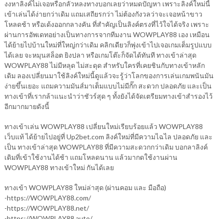
งงหาลิงค์ไม่เจอหรือกลัวหลงทางบอกเลยว่าหมดปัญหา เพราะลิงค์ใหม่นี้
เข้าเล่นได้ง่ายกว่าเดิม แถมเสถียรกว่า ไม่ต้องกังวลว่าจะเจอหน้าขาว
โหลดช้า หรือเด้งออกกลางคัน ที่สำคัญเป็นลิงค์ตรงที่ไว้ใจได้จริง เพราะ
ผ่านการอัพเดทอย่างเป็นทางการจากทีมงาน WOWPLAY88 เอง เหมือน
ได้ย้ายไปบ้านใหม่ที่ใหญ่กว่าเดิม คลิกเดียวก็พุ่งเข้าไปเจอเกมเต็มรูปแบบ
ได้เลย จะหมุนสล็อต ยิงปลา หรือเกมโต๊ะก็จัดได้ทันที ทางเข้าล่าสุด
WOWPLAY88 ไม่มีหลุด ไม่สะดุด สำหรับใครที่เคยชินกับทางเข้าหลัก
เดิม ลองเปลี่ยนมาใช้ลิงค์ใหม่นี้ดูแล้วจะรู้ว่าโลกของการเล่นเกมพนันมัน
ง่ายขึ้นเยอะ แถมความมันส์มาเต็มแบบไม่มีกั๊ก สะดวก ปลอดภัย และเป็น
ทางเข้าที่เรากล้าแนะนำว่าชัวร์สุด ๆ ทั้งยังได้จัดเตรียมทางเข้าสำรองไว้
อีกมากมายดังนี้
ทางเข้าเล่น WOWPLAY88 เปลี่ยนใหม่เรียบร้อยแล้ว WOWPLAY88
เว็บแท้ ได้ย้ายไปอยู่ที่ Up2bet.com ลิงค์ใหม่ที่มีความไฉไล ปลอดภัย และ
เป็น ทางเข้าล่าสุด WOWPLAY88 ที่มีความสะดวกกว่าเดิม บอกลาลิงค์
เดิมที่เข้าใช้งานได้ช้า แถมโหลดนาน แล้วมากดใช้งานผ่าน
WOWPLAY88 ทางเข้าใหม่ กันได้เลย
ทางเข้า WOWPLAY88 ใหม่ล่าสุด (ผ่านคอม และ มือถือ)
-https://WOWPLAY88.com/
-https://WOWPLAY88.net/
-https://WOWPLAY88.auto/