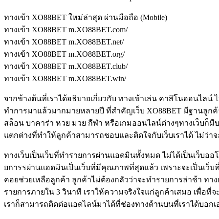
ทางเข้า XO88BET ใหม่ล่าสุด ผ่านมือถือ (Mobile)
ทางเข้า XO88BET m.XO88BET.com/
ทางเข้า XO88BET m.XO88BET.net/
ทางเข้า XO88BET m.XO88BET.org/
ทางเข้า XO88BET m.XO88BET.club/
ทางเข้า XO88BET m.XO88BET.win/
จากข้างต้นที่เราได้อธิบายเกี่ยวกับ ทางเข้าเล่น คาสิโนออนไลน์
ทำการมาแล้วมากมายหลายปี ที่สำคัญเว็บ XO88BET มีฐานลูกค้าที่แ
สล็อน บาคาร่า หวย มวย กีฬา หรือเกมออนไลน์ต่างๆทางเว็บก็มี
แตกต่างที่ทำให้ลูกค้าสามารถชอบและติดใจกับเว็บเราได้ ไม่ว่าจ
ทางเว็บเป็นเว็บที่ทำรายการผ่านแอดมินทั้งหมด ไม่ได้เป็นเว็บ
ยการรผ่านแอดมินเป็นเว็บที่มีคุณภาพที่สุดแล้ว เพราะจะเป็นเว็บที
คอยช่วยเหลือลูกค้า ลูกค้าไม่ต้องกลัวว่าจะทำรายการล่าช้า ทาง
รายการภายใน 3 วินาที เราให้ความจริงใจแก่ลูกค้าเสมอ เพื่อที
เราก็สามารถติดต่อแอดไลน์มาได้ที่ช่องทางด้านบนที่เราได้บอกเอา