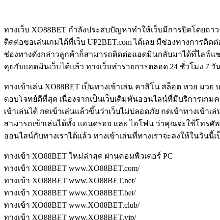
ทางเว็บ XO88BET กำลังประสบปัญหาทำให้เว็บมีการปิดโดยถาวรไ
ติดต่อขอเล่นเกมได้ที่เว็บ UP2BET.com ได้เลย มีช่องทางการต
ช่องทางดังกล่าวลูกค้าก็สามารถติดต่อแอดมินกลับมาได้ที่ไลฟ์
คุยกับแอดมินเว็บได้แล้ว ทางเว็บทำรายการตลอด 24 ชั่วโมง 7 วันเต
ทางเข้าเล่น XO88BET เป็นทางเข้าเล่น คาสิโน สล็อต หวย มวย บา
ตอบโจทย์ดีที่สุด เนื่องจากเป็นเว็บเดิมพันออนไลน์ที่มีบริการเกม
เข้าเล่นได้ กดเข้าเล่นแล้วขึ้นว่าเว็บไม่ปลอดภัย กดเข้าทางเข้าเ
สามารถเข้าเล่นได้ทั้ง แอนดรอย และ ไอโฟน ว่าคุณจะใช้โทรศัพท
ออนไลน์กับทางเราได้แล้ว ทางเข้าเล่นที่ทางเราจะลงให้ในวันนี้เป็
ทางเข้า XO88BET ใหม่ล่าสุด ผ่านคอมพิวเตอร์ PC
ทางเข้า XO88BET www.XO88BET.com/
ทางเข้า XO88BET www.XO88BET.net/
ทางเข้า XO88BET www.XO88BET.bet/
ทางเข้า XO88BET www.XO88BET.club/
ทางเข้า XO88BET www.XO88BET.vip/