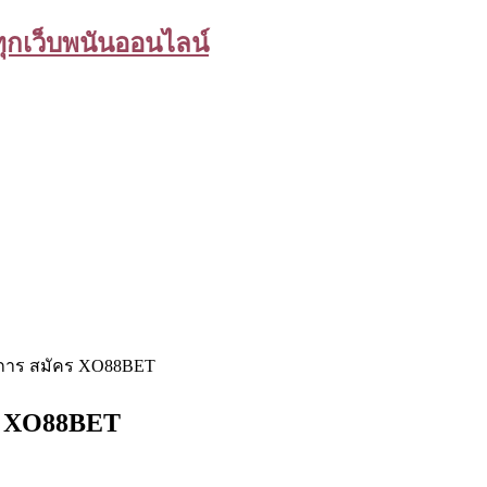
งการ สมัคร XO88BET
ร XO88BET