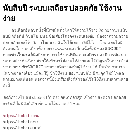
นับสิบปี ระบบเสถียร ปลอดภัย ใช้งาน
ง่าย
ตัวเลือกอันดับหนึ่งที่นักพนันทั่วโลกให้ความไว้วางใจมายาวนานนับ
สิบปี ก็คือที่นี่เว็บสโบเบท มีชื่อเสียงโด่งดังระดับเอเชีย เนื่องจากว่ามีความ
ปลอดภัยและให้บริการโดยตรง มั่นใจได้เลยว่าที่นี่ไร้การโกง และไม่มี
ตัวแทนใด ๆ มาเกี่ยวข้องอย่างแน่นอน และอีกหนึ่งข้อดีของ
SBOBET
ทางเข้าเว็บตรง
ก็คือมีระบบการใช้งานที่มีความเสถียร และมีการพัฒนา
ระบบอย่างต่อเนื่อง ช่วยให้เข้ามาใช้งานได้ง่ายและไร้ปัญหาในการเข้าสู่
ระบบ
ทางเข้า
SBOBET
สามารถที่จะรองรับผู้ใช้งานได้เป็นจำนวนมาก
ในช่วงเวลาเดียว แม้จะมีผู้เข้าใช้งานเยอะระบบก็ไม่มีสะดุด ไม่มีโหลด
นานอย่างแน่นอน นอกจากนี้ยังเตรียมลิงค์สำรองไว้ให้ใช้งานหลากหลาย
ดังนี้
ลิงก์ทางเข้าเล่น sbobet เว็บตรง อัพเดทล่าสุด เข้าง่าย สะดวก ปลอดภัย
การันตี ไม่มีลิงก์เสีย เข้าเล่นได้ตลอด 24 ช.ม.
https://sbobet.com/
https://sbobet.net/
https://sbobet.auto/