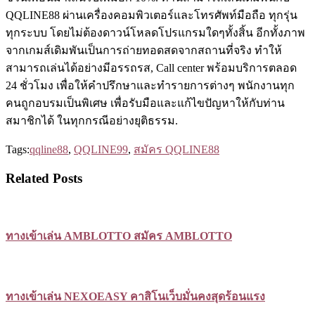
QQLINE88 ผ่านเครื่องคอมพิวเตอร์และโทรศัพท์มือถือ ทุกรุ่น
ทุกระบบ โดยไม่ต้องดาวน์โหลดโปรแกรมใดๆทั้งสิ้น อีกทั้งภาพ
จากเกมส์เดิมพันเป็นการถ่ายทอดสดจากสถานที่จริง ทำให้
สามารถเล่นได้อย่างมีอรรถรส, Call center พร้อมบริการตลอด
24 ชั่วโมง เพื่อให้คำปรึกษาและทำรายการต่างๆ พนักงานทุก
คนถูกอบรมเป็นพิเศษ เพื่อรับมือและแก้ไขปัญหาให้กับท่าน
สมาชิกได้ ในทุกกรณีอย่างยุติธรรม.
Tags:
qqline88
,
QQLINE99
,
สมัคร QQLINE88
Related Posts
ทางเข้าเล่น AMBLOTTO สมัคร AMBLOTTO
ทางเข้าเล่น NEXOEASY คาสิโนเว็บมั่นคงสุดร้อนแรง