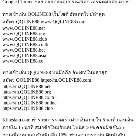
Google Chrome ฯลฯ ตลอดจนอุปกรณ์อิเล็กโทรนิคมือถือ ต่างๆ
ทางเข้าเล่น QQLINE88 เว็บไซต์ อัพเดทใหม่ล่าสุด
สมัคร QQLINE88 www.QQLINE88.com
www.QQLINE88.net
www.QQLINE88.org
www.QQLINE88.club
www.QQLINE88.co.th
www.QQLINE88.bet
www.QQLINE88.asia
www.QQLINE88.co
ทางเข้าเล่น QQLINE88 บนมือถือ อัพเดทใหม่ล่าสุด
สมัคร QQLINE88 https://m.QQLINE88.com
https://m.QQLINE88.net
https://m.QQLINE88.org
https://m.QQLINE88.co.th
https://m.QQLINE88.online
https://m.QQLINE88.club
Kingsiam.com ทำรายการรวดเร็ว ฝากเงินภายใน 5 นาที ถอนเงิน
ภายใน 15 นาที สมาชิกใหม่รับเลยโบนัส 50% คอมมิชชั่นx5
ชวนเพื่อนมาเล่นรับเพิ่มอีก 10%. ท่านสามารถเล่นเดิมพันกับ