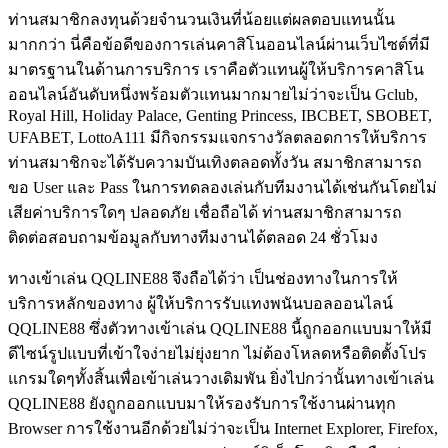
ท่านสมาชิกลงทุนด้วยจำนวนเงินที่น้อยแต่ผลตอบแทนนั้น
มากกว่า นี่คือข้อดีของการเล่นคาสิโนออนไลน์ผ่านเว็บไซต์ที่มี
มาตรฐานในด้านการบริการ เราคือตัวแทนผู้ให้บริการคาสิโน
ออนไลน์อันดับหนึ่งพร้อมตัวแทนมากมายไม่ว่าจะเป็น Gclub,
Royal Hill, Holiday Palace, Genting Princess, IBCBET, SBOBET,
UFABET, LottoA111 มีกิจกรรมแจกรางวัลตลอดการให้บริการ
ท่านสมาชิกจะได้รับความบันเทิงตลอดทั้งวัน สมาชิกสามารถ
ขอ User และ Pass ในการทดลองเล่นกับทีมงานได้เช่นกันโดยไม่
เสียค่าบริการใดๆ ปลอดภัย เชื่อถือได้ ท่านสมาชิกสามารถ
ติดต่อสอบถามข้อมูลกับทางทีมงานได้ตลอด 24 ชั่วโมง
ทางเข้าเล่น QQLINE88 จึงถือได้ว่า เป็นช่องทางในการให้
บริการหลักของทาง ผู้ให้บริการรับแทงพนันบอลออนไลน์
QQLINE88 ซึ่งตัวทางเข้าเล่น QQLINE88 นี้ถูกออกแบบมาให้มี
ดีไซน์รูปแบบที่เข้าใจง่ายไม่ยุ่งยาก ไม่ต้องโหลดหรือติดตั้งโปร
แกรมใดๆทั้งสิ้นเพื่อเข้าเล่นวางเดิมพัน ยิ่งไปกว่านั้นทางเข้าเล่น
QQLINE88 ยังถูกออกแบบมาให้รองรับการใช้งานผ่านทุก
Browser การใช้งานอีกด้วยไม่ว่าจะเป็น Internet Explorer, Firefox,