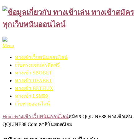
Skip
to
content
Menu
ทางเข้าเว็บพนันออนไลน์
เว็บตรงแจกเครดิตฟรี
ทางเข้า SBOBET
ทางเข้า UFABET
ทางเข้า BETFLIX
ทางเข้า LSM99
เว็บหวยออนไลน์
Home
ทางเข้า เว็บพนันออนไลน์
สมัคร QQLINE88 ทางเข้าเล่น
QQLINE88.Com คาสิโนยอดนิยม