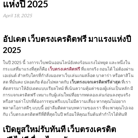
แห่งปี 2025
April 18, 2025
อัปเดต เว็บตรงเครดิตฟรี มาแรงแห่งปี
2025
ในปี 2025 นี้ วงการเว็บพนันออนไลน์ยังคงร้อนแรงไม่หยุด และหนึ่งใน
กระแสที่มาแรงที่สุดก็คือ
เว็บตรงเครดิตฟรี
ที่แจกจริง ถอนได้ ไม่ต้องผ่าน
เอเย่นต์ สำหรับใครที่กำลังมองหาเว็บเล่นเกมสล็อต บาคาร่า หรือคาสิโน
สด ที่มั่นคง ปลอดภัย ต้องไม่พลาดกับ
เว็บตรงแจกเครติดฟรีล่าสุด
ที่เรา
คัดสรรมาให้อัปเดตแบบเรียลไทม์ ที่เน้นความคุ้มค่าของผู้เล่นเป็นหลัก มี
การแจกเครดิตฟรี เหมาะกับผู้เล่นใหม่ที่อยากทดลองเล่นก่อนลงทุนจริง
หรือสายล่าโปรที่ต้องการทุนฟรีแบบไม่มีความเสี่ยง หากคุณไม่อยาก
พลาดโอกาสดีๆ แบบนี้ อย่าลืมติดตามบทความของเรา ที่จะพาคุณไปเจอ
กับ เว็บตรงเครดิตฟรีที่ดีที่สุดในปี พร้อมให้คุณเริ่มต้นทำกำไรได้ทันที
เปิดยูสใหม่รับทันที เว็บตรงเครดิต