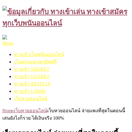
Skip
to
content
Menu
ทางเข้าเว็บพนันออนไลน์
เว็บตรงแจกเครดิตฟรี
ทางเข้า SBOBET
ทางเข้า UFABET
ทางเข้า BETFLIX
ทางเข้า LSM99
เว็บหวยออนไลน์
Home
เว็บหวยออนไลน์
เว็บหวยออนไลน์ จ่ายแพงที่สุดในตอนนี้
เล่นยังไงก็รวย ได้เงินจริง 100%