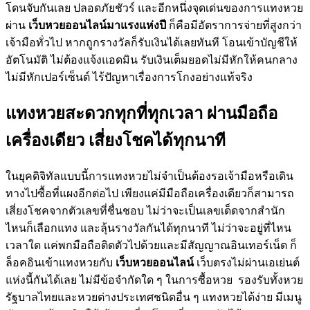
โดนจับกันเลย ปลอดภัยชัวร์ และอีกหนึ่งจุดเด่นของการแทงหวย
ผ่าน
เว็บหวยออนไลน์มาแรงแห่งปี
ก็คือมีอัตราการจ่ายที่สูงกว่า
เจ้ามือทั่วไป หากถูกรางวัลก็รับเงินได้เลยทันที โอนเข้าบัญชีให้
อัตโนมัติ ไม่ต้องแจ้งแอดมิน รับเงินเต็มยอดไม่มีหักให้คนกลาง
ไม่มีหักเปอร์เซ็นต์ ไร้ปัญหาเรื่องการโกงอย่างแท้จริง
แทงหวยสะดวกทุกที่ทุกเวลา ผ่านมือถือ
เครื่องเดียว เสี่ยงโชคได้ทุกนาที
ในยุคดิจิทัลแบบนี้การแทงหวยไม่จำเป็นต้องรอเจ้ามือหรือเดิน
ทางไปซื้อที่แผงอีกต่อไป เพียงแค่มีมือถือเครื่องเดียวก็สามารถ
เสี่ยงโชคจากตัวเลขที่ชื่นชอบ ไม่ว่าจะเป็นเลขเด็ดจากสำนัก
ไหนก็เลือกแทง และลุ้นรางวัลกันได้ทุกนาที ไม่ว่าจะอยู่ที่ไหน
เวลาใด แค่พกมือถือติดตัวไปด้วยและมีสัญญาณอินเทอร์เน็ต ก็
ล็อคอินเข้าแทงหวยกับ
เว็บหวยออนไลน์
เว็บตรงไม่ผ่านเอเย่นต์
แห่งนี้กันได้เลย ไม่มีข้อจำกัดใด ๆ ในการซื้อหวย รองรับทั้งหวย
รัฐบาลไทยและหวยต่างประเทศชนิดอื่น ๆ แทงหวยได้ง่าย มีเมนู