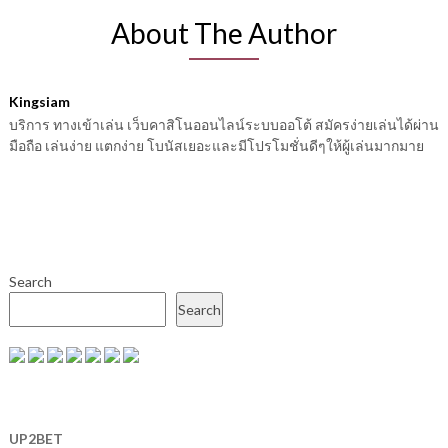
About The Author
Kingsiam
บริการ ทางเข้าเล่น เว็บคาสิโนออนไลน์ระบบออโต้ สมัครง่ายเล่นได้ผ่าน
มือถือ เล่นง่าย แตกง่าย โบนัสเยอะและมีโปรโมชั่นดีๆให้ผู้เล่นมากมาย
Search
Search
UP2BET