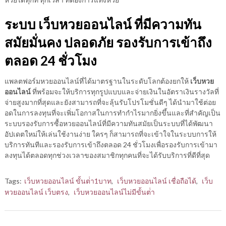
ระบบ เว็บหวยออนไลน์ ที่มีความทัน
สมัยมั่นคง ปลอดภัย รองรับการเข้าถึง
ตลอด 24 ชั่วโมง
แพลตฟอร์มหวยออนไลน์ที่ได้มาตรฐานในระดับโลกต้องยกให้
เว็บหวย
ออนไลน์
ที่พร้อมจะให้บริการทุกรูปแบบและจ่ายเงินในอัตราเงินรางวัลที่
จ่ายสูงมากที่สุดและยังสามารถที่จะลุ้นรับโปรโมชั่นดีๆ ได้นำมาใช้ต่อย
อดในการลงทุนที่จะเพิ่มโอกาสในการทำกำไรมากยิ่งขึ้นและที่สำคัญเป็น
ระบบรองรับการซื้อหวยออนไลน์ที่มีความทันสมัยเป็นระบบที่ได้พัฒนา
อัปเดตใหม่ให้เล่นใช้งานง่าย ใครๆ ก็สามารถที่จะเข้าใจในระบบการให้
บริการทันทีและรองรับการเข้าถึงตลอด 24 ชั่วโมงเพื่อรองรับการเข้ามา
ลงทุนได้ตลอดทุกช่วงเวลาของสมาชิกทุกคนที่จะได้รับบริการที่ดีที่สุด
Tags:
เว็บหวยออนไลน์ ขั้นต่ํา1บาท
,
เว็บหวยออนไลน์ เชื่อถือได้
,
เว็บ
หวยออนไลน์ เว็บตรง
,
เว็บหวยออนไลน์ไม่มีขั้นต่ํา