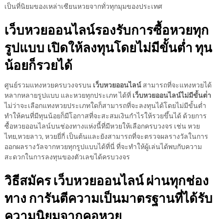
เป็นที่นิยมของเหล่าเซียนหวยจากทั่วทุกมุมของประเทศ
เว็บหวยออนไลน์รองรับการซื้อหวยทุก
รูปแบบ เปิดให้ลงทุนโดยไม่มีขั้นต่ำ ทุน
น้อยก็รวยได้
ศูนย์รวมแทงหวยครบวงจรบน
เว็บหวยออนไลน์
สามารถที่จะแทงหวยได้
หลากหลายรูปแบบ และหวยทุกประเภท ได้ที่
เว็บหวยออนไลน์ไม่มีขั้นต่ํา
ไม่ว่าจะเลือกแทงหวยประเภทใดก็สามารถที่จะลงทุนได้โดยไม่มีขั้นต่ำ
ทำให้คนที่มีทุนน้อยก็มีโอกาสที่จะสะสมเงินกำไรให้รวยขึ้นได้ ด้วยการ
ซื้อหวยออนไลน์บนช่องทางแห่งนี้ที่มีหวยให้เลือกครบวงจร เช่น หวย
ไทย,หวยลาว, หวยยี่กี่ เป็นต้นและยังสามารถที่จะตรวจผลรางวัลในการ
ออกผลรางวัลจากหวยทุกรูปแบบได้ที่นี่ ที่จะทำให้ผู้เล่นได้พบกับความ
สะดวกในการลงทุนของตัวเลขได้ครบวงจร
วิธีสมัคร เว็บหวยออนไลน์ ผ่านทุกช่อง
ทาง การันตีความเป็นมาตรฐานที่ได้รับ
ความนิยมจากคอหวย