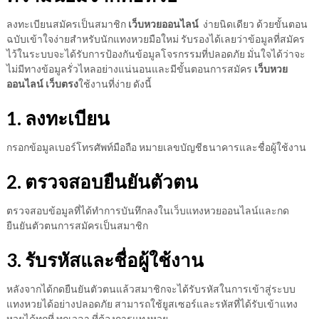
ลงทะเบียนสมัครเป็นสมาชิก
เว็บหวยออนไลน์
ง่ายนิดเดียว ด้วยขั้นตอน
ฉบับเข้าใจง่ายสำหรับนักแทงหวยมือใหม่ รับรองได้เลยว่าข้อมูลที่สมัคร
ไว้ในระบบจะได้รับการป้องกันข้อมูลโจรกรรมที่ปลอดภัย มั่นใจได้ว่าจะ
ไม่มีทางข้อมูลรั่วไหลอย่างแน่นอนและมีขั้นตอนการสมัคร
เว็บหวย
ออนไลน์ เว็บตรง
ใช้งานที่ง่าย ดังนี้
1. ลงทะเบียน
กรอกข้อมูลเบอร์โทรศัพท์มือถือ หมายเลขบัญชีธนาคารและชื่อผู้ใช้งาน
2. ตรวจสอบยืนยันตัวตน
ตรวจสอบข้อมูลที่ได้ทำการบันทึกลงในเว็บแทงหวยออนไลน์และกด
ยืนยันตัวตนการสมัครเป็นสมาชิก
3. รับรหัสและชื่อผู้ใช้งาน
หลังจากได้กดยืนยันตัวตนแล้วสมาชิกจะได้รับรหัสในการเข้าสู่ระบบ
แทงหวยได้อย่างปลอดภัย สามารถใช้ยูสเซอร์และรหัสที่ได้รับเข้าแทง
หวยได้ทุกที่ ทุกเวลา ที่ต้องการแทงหวย