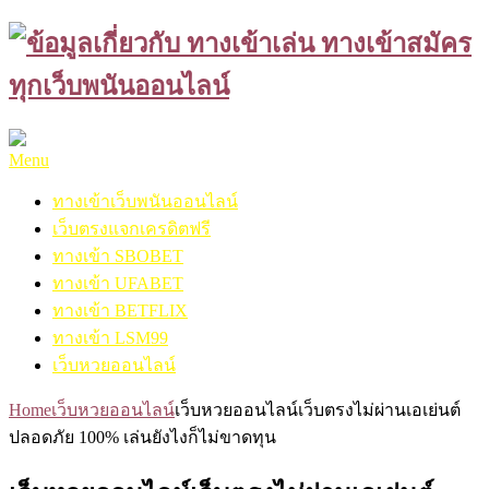
Skip
to
content
Menu
ทางเข้าเว็บพนันออนไลน์
เว็บตรงแจกเครดิตฟรี
ทางเข้า SBOBET
ทางเข้า UFABET
ทางเข้า BETFLIX
ทางเข้า LSM99
เว็บหวยออนไลน์
Home
เว็บหวยออนไลน์
เว็บหวยออนไลน์เว็บตรงไม่ผ่านเอเย่นต์
ปลอดภัย 100% เล่นยังไงก็ไม่ขาดทุน