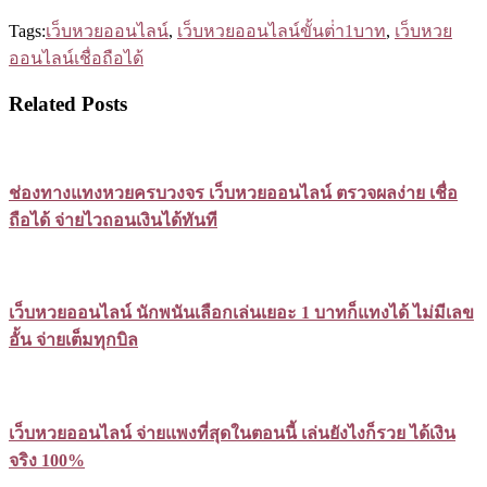
Tags:
เว็บหวยออนไลน์
,
เว็บหวยออนไลน์ขั้นต่ํา1บาท
,
เว็บหวย
ออนไลน์เชื่อถือได้
Related Posts
ช่องทางแทงหวยครบวงจร เว็บหวยออนไลน์ ตรวจผลง่าย เชื่อ
ถือได้ จ่ายไวถอนเงินได้ทันที
เว็บหวยออนไลน์ นักพนันเลือกเล่นเยอะ 1 บาทก็แทงได้ ไม่มีเลข
อั้น จ่ายเต็มทุกบิล
เว็บหวยออนไลน์ จ่ายแพงที่สุดในตอนนี้ เล่นยังไงก็รวย ได้เงิน
จริง 100%