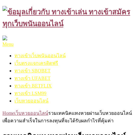
Skip
to
content
Menu
ทางเข้าเว็บพนันออนไลน์
เว็บตรงแจกเครดิตฟรี
ทางเข้า SBOBET
ทางเข้า UFABET
ทางเข้า BETFLIX
ทางเข้า LSM99
เว็บหวยออนไลน์
Home
เว็บหวยออนไลน์
รวมเทคนิคแทงหวยผ่านเว็บหวยออนไลน์
เพื่อความสำเร็จในการลงทุนที่จะได้รับผลกำไรที่คุ้มค่า