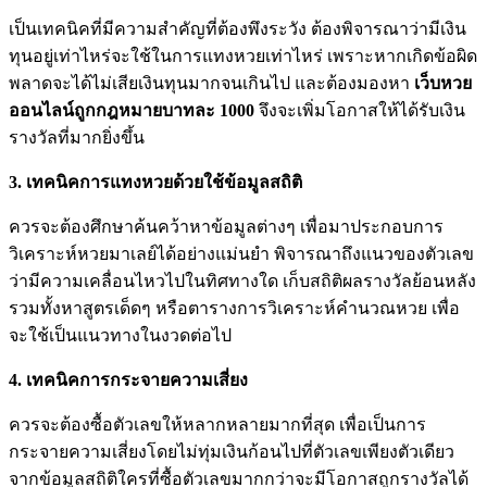
เป็นเทคนิคที่มีความสำคัญที่ต้องพึงระวัง ต้องพิจารณาว่ามีเงิน
ทุนอยู่เท่าไหร่จะใช้ในการแทงหวยเท่าไหร่ เพราะหากเกิดข้อผิด
พลาดจะได้ไม่เสียเงินทุนมากจนเกินไป และต้องมองหา
เว็บหวย
ออนไลน์ถูกกฎหมายบาทละ
1000
จึงจะเพิ่มโอกาสให้ได้รับเงิน
รางวัลที่มากยิ่งขึ้น
3. เทคนิคการแทงหวยด้วยใช้ข้อมูลสถิติ
ควรจะต้องศึกษาค้นคว้าหาข้อมูลต่างๆ เพื่อมาประกอบการ
วิเคราะห์หวยมาเลย์ได้อย่างแม่นยำ พิจารณาถึงแนวของตัวเลข
ว่ามีความเคลื่อนไหวไปในทิศทางใด เก็บสถิติผลรางวัลย้อนหลัง
รวมทั้งหาสูตรเด็ดๆ หรือตารางการวิเคราะห์คำนวณหวย เพื่อ
จะใช้เป็นแนวทางในงวดต่อไป
4. เทคนิคการกระจายความเสี่ยง
ควรจะต้องซื้อตัวเลขให้หลากหลายมากที่สุด เพื่อเป็นการ
กระจายความเสี่ยงโดยไม่ทุ่มเงินก้อนไปที่ตัวเลขเพียงตัวเดียว
จากข้อมูลสถิติใครที่ซื้อตัวเลขมากกว่าจะมีโอกาสถูกรางวัลได้