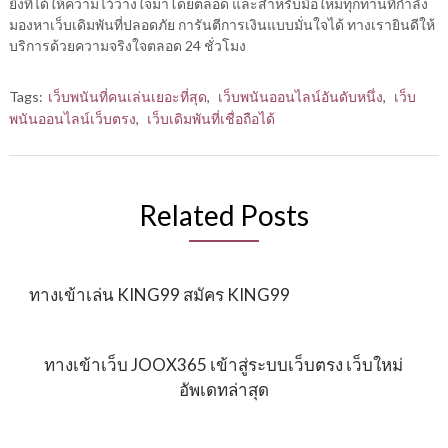
ยิ่งที่ได้ให้ความไว้วางใจมาโดยตลอด และสำหรับมือใหม่ทุกท่านที่กำลัง
มองหาเว็บเดิมพันที่ปลอดภัย การันตีการเงินแบบมั่นใจได้ ทางเรายินดีให้
บริการด้วยความจริงใจตลอด 24 ชั่วโมง
Tags:
เว็บพนันที่คนเล่นเยอะที่สุด
,
เว็บพนันออนไลน์อันดับหนึ่ง
,
เว็บ
พนันออนไลน์เว็บตรง
,
เว็บเดิมพันที่เชื่อถือได้
Related Posts
ทางเข้าเล่น KING99 สมัคร KING99
ทางเข้าเว็บ JOOX365 เข้าสู่ระบบเว็บตรง เว็บใหม่
อัพเดทล่าสุด