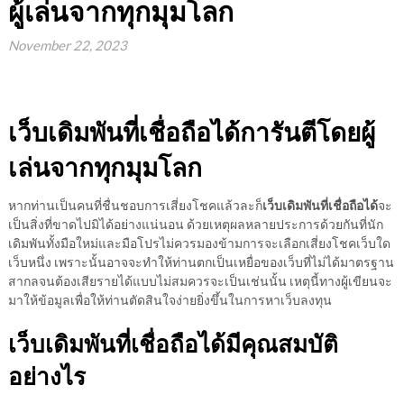
ผู้เล่นจากทุกมุมโลก
November 22, 2023
เว็บเดิมพันที่เชื่อถือได้การันตีโดยผู้
เล่นจากทุกมุมโลก
หากท่านเป็นคนที่ชื่นชอบการเสี่ยงโชคแล้วละก็
เว็บเดิมพันที่เชื่อถือได้
จะ
เป็นสิ่งที่ขาดไปมิได้อย่างแน่นอน ด้วยเหตุผลหลายประการด้วยกันที่นัก
เดิมพันทั้งมือใหม่และมือโปรไม่ควรมองข้ามการจะเลือกเสี่ยงโชคเว็บใด
เว็บหนึ่ง เพราะนั้นอาจจะทำให้ท่านตกเป็นเหยื่อของเว็บที่ไม่ได้มาตรฐาน
สากลจนต้องเสียรายได้แบบไม่สมควรจะเป็นเช่นนั้น เหตุนี้ทางผู้เขียนจะ
มาให้ข้อมูลเพื่อให้ท่านตัดสินใจง่ายยิ่งขึ้นในการหาเว็บลงทุน
เว็บเดิมพันที่เชื่อถือได้
มีคุณสมบัติ
อย่างไร