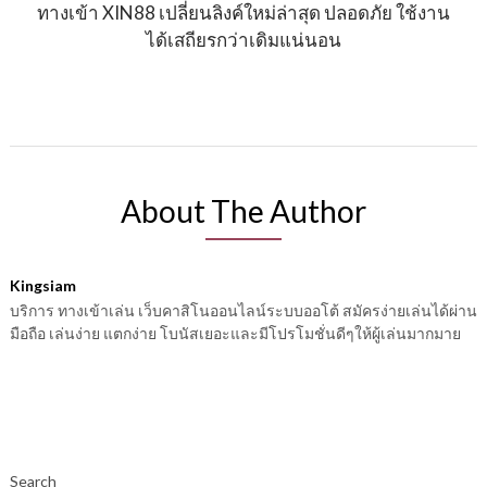
ทางเข้า XIN88 เปลี่ยนลิงค์ใหม่ล่าสุด ปลอดภัย ใช้งาน
ได้เสถียรกว่าเดิมแน่นอน
About The Author
Kingsiam
บริการ ทางเข้าเล่น เว็บคาสิโนออนไลน์ระบบออโต้ สมัครง่ายเล่นได้ผ่าน
มือถือ เล่นง่าย แตกง่าย โบนัสเยอะและมีโปรโมชั่นดีๆให้ผู้เล่นมากมาย
Search