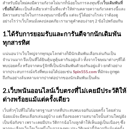
สำหรับมือใหม่คงมีความกังวลไม่มากก็น้อยในการลงทุนซึ่ง
เว็บเดิมพันที่
เชื่อถือได้
จะเป็นสิ่งเดียวเท่านั้นที่จะทำให้ท่านคลายความกังวลตรงนี้และ
มีความสบายใจในการลงทุนมากยิ่งขึ้น แต่จะรู้ได้อย่างไรล่ะว่าต้องดู
อย่างไรว่าเว็บไหนมั่งคงปลอดภัย เรามาดูคำตอบง่ายๆ 2 ข้อไปพร้อมกัน
1.ได้รับการยอมรับและการันตีจากนักเดิมพัน
ทุกสารทิศ
แน่นอนว่าเว็บใหญ่จากทุกมุมโลกต่างก็มีนักเดิมพันเลือกเล่นกันเป็น
จำนวนมาก จึงเป็นที่ได้ยินคุ้นหูคุ้นตากันอยู่แล้ว ทั้งจากโฆษณาต่างๆที่ได้
พบบ่อยครั้ง หรือจากคนรู้จักที่เป็นนักเดิมพันตัวยงกันอยู่แล้ว ยกตัวอย่าง
จากประสบการณ์จริงที่พบเจอได้บ่อยเช่น
Spin555.com
ที่มักจะถูกพูด
ถึงกันอย่างล้นหลามจากปากต่อปากของนักเดิมพันเป็นต้น
2.
เว็บพนันออนไลน์เว็บตรง
ที่ไม่เคยมีประวัติให้
ด่างพร้อยแม้แต่ครั้งเดียว
เว็บทั่วๆไปที่ไม่ได้มาตรฐานสากลที่ประสบพบเจอกันบ่อยครั้ง โดยส่วน
น้อยแม้จะมีคนเลือกเล่นอยู่บ้าง แต่เรื่องของความสบายใจนั้นส่วนใหญ่ยัง
เป็นข้อกังขา เพราะเคยมีประวัติการฉ้อโกงลูกค้าให้เห็นอยู่เป็นเนืองๆ ซึ่ง
หากจะเลือกเว็บใดเว็บหนึ่งในการลงทุน ประวัติเหล่านี้มิควรมีแม้แต่ครั้ง