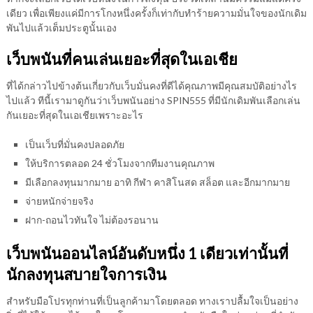
เดียว เพื่อเพียงแค่มีการโกงหนึ่งครั้งก็เท่ากับทำร้ายความมั่นใจของนักเดิม
พันไปแล้วเต็มประตูนั้นเอง
เว็บพนันที่คนเล่นเยอะที่สุด
ในเอเชีย
ที่ได้กล่าวไปข้างต้นเกี่ยวกับเว็บมั่นคงที่ดีได้คุณภาพมีคุณสมบัติอย่างไร
ไปแล้ว ทีนี้เรามาดูกันว่าเว็บพนันอย่าง SPIN555 ที่มีนักเดิมพันเลือกเล่น
กันเยอะที่สุดในเอเชียเพราะอะไร
เป็นเว็บที่มั่นคงปลอดภัย
ให้บริการตลอด 24 ชั่วโมงจากทีมงานคุณภาพ
มีเลือกลงทุนมากมาย อาทิ กีฬา คาสิโนสด สล็อต และอีกมากมาย
จ่ายหนักจ่ายจริง
ฝาก-ถอนไวทันใจ ไม่ต้องรอนาน
เว็บพนันออนไลน์อันดับหนึ่ง 1
เดียวเท่านั้นที่
นักลงทุนสบายใจการเงิน
สำหรับมือโปรทุกท่านที่เป็นลูกค้ามาโดยตลอด ทางเราปลื้มใจเป็นอย่าง