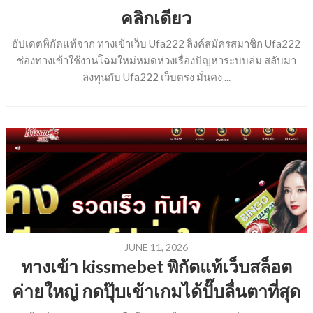
คลิกเดียว
อัปเดตพิกัดแท้จาก ทางเข้าเว็บ Ufa222 ลิงค์สมัครสมาชิก Ufa222
ช่องทางเข้าใช้งานโฉมใหม่หมดห่วงเรื่องปัญหาระบบล่ม สลับมา
ลงทุนกับ Ufa222 เว็บตรง มั่นคง ...
JUNE 11, 2026
ทางเข้า kissmebet พิกัดแท้เว็บสล็อต
ค่ายใหญ่ กดปุ๊บเข้าเกมได้ปั๊บลื่นตาที่สุด