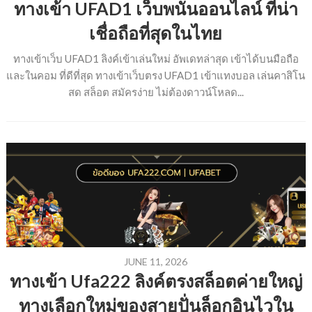
ทางเข้า UFAD1 เว็บพนันออนไลน์ ที่น่า
เชื่อถือที่สุดในไทย
ทางเข้าเว็บ UFAD1 ลิงค์เข้าเล่นใหม่ อัพเดทล่าสุด เข้าได้บนมือถือ
และในคอม ที่ดีที่สุด ทางเข้าเว็บตรง UFAD1 เข้าแทงบอล เล่นคาสิโน
สด สล็อต สมัครง่าย ไม่ต้องดาวน์โหลด...
JUNE 11, 2026
ทางเข้า Ufa222 ลิงค์ตรงสล็อตค่ายใหญ่
ทางเลือกใหม่ของสายปั่นล็อกอินไวใน