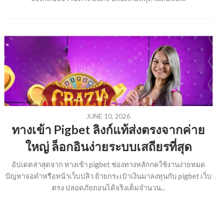
JUNE 10, 2026
ทางเข้า Pigbet ลิงก์แท้ส่งตรงจากค่าย
ใหญ่ ล็อกอินง่ายระบบเสถียรที่สุด
อัปเดตล่าสุดจาก ทางเข้า pigbet ช่องทางหลักกดใช้งานง่ายหมด
ปัญหาจอดำหรือหน้าเว็บปลิว ย้ายกระเป๋าเงินมาลงทุนกับ pigbet เว็บ
ตรง ปลอดภัยถอนได้จริงเต็มจำนวน...