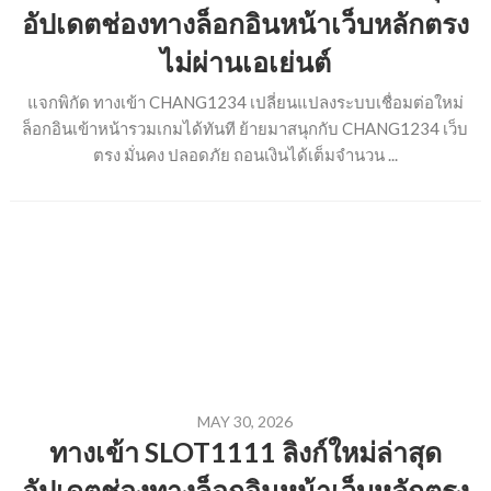
อัปเดตช่องทางล็อกอินหน้าเว็บหลักตรง
ไม่ผ่านเอเย่นต์
แจกพิกัด ทางเข้า CHANG1234 เปลี่ยนแปลงระบบเชื่อมต่อใหม่
ล็อกอินเข้าหน้ารวมเกมได้ทันที ย้ายมาสนุกกับ CHANG1234 เว็บ
ตรง มั่นคง ปลอดภัย ถอนเงินได้เต็มจำนวน ...
MAY 30, 2026
ทางเข้า SLOT1111 ลิงก์ใหม่ล่าสุด
อัปเดตช่องทางล็อกอินหน้าเว็บหลักตรง