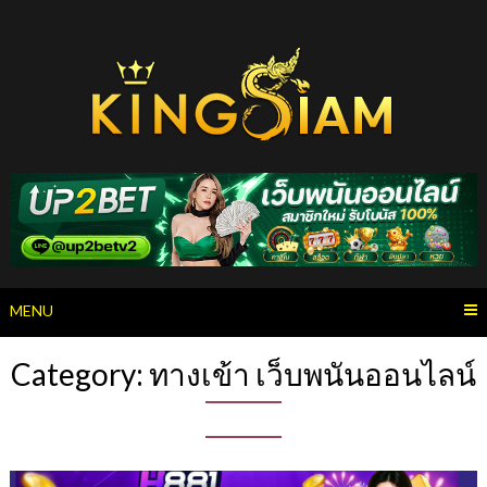
Skip
to
content
MENU
Category:
ทางเข้า เว็บพนันออนไลน์