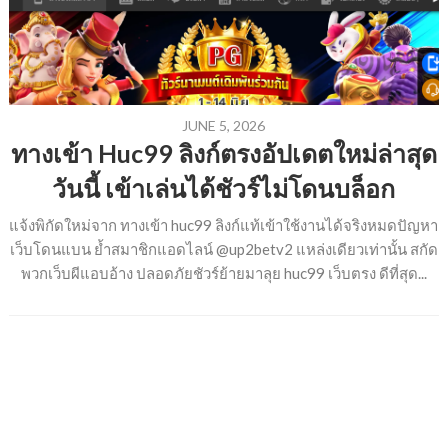
JUNE 5, 2026
ทางเข้า Huc99 ลิงก์ตรงอัปเดตใหม่ล่าสุด
วันนี้ เข้าเล่นได้ชัวร์ไม่โดนบล็อก
แจ้งพิกัดใหม่จาก ทางเข้า huc99 ลิงก์แท้เข้าใช้งานได้จริงหมดปัญหา
เว็บโดนแบน ย้ำสมาชิกแอดไลน์ @up2betv2 แหล่งเดียวเท่านั้น สกัด
พวกเว็บผีแอบอ้าง ปลอดภัยชัวร์ย้ายมาลุย huc99 เว็บตรง ดีที่สุด...