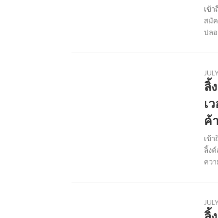
เข้า
สมัค
ปลอด
JULY
ลิ
เว
ค้
เข้า
ลิ้ง
ความ
JULY
ลิ