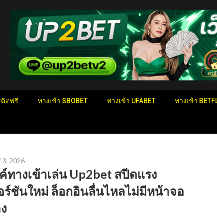
ดิตฟรี
ทางเข้า SBOBET
ทางเข้า UFABET
ทางเข้า BETF
 3, 2026
้งค์ทางเข้าเล่น Up2bet สปีดแรง
อร์ชันใหม่ ล็อกอินลื่นไหลไม่มีหน้าจอ
าง