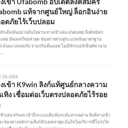
งเข้า Ufabomb อัปเดตลิงค์สมัคร
abomb แท้จากศูนย์ใหญ่ ล็อกอินง่าย
อดภัยไร้เว็บปลอม
ลักเดิมพันอย่างมั่นใจผ่าน ทางเข้าเล่น ufabomb ลิงค์สมัคร
omb อัพเดทใหม่ล่าสุด ช่องทางตรงสู่ระบบพนันมาตรฐาน
 มั่นคง ปลอดภัย จ่ายจริงเต็มยอด ไม่มีหักเปอร์เซ็นต์ค่านาย
...
 24, 2026
งเข้า K9win ลิงก์แท้ศูนย์กลางความ
นเทิง เชื่อมต่อเว็บตรงปลอดภัยไร้รอย
อ
ข้าเล่น K9win เข้าถึงระบบเดิมพันระดับสากลผ่าน ลิงค์ทางเข้า
n ช่องทางหลักรวมลิงก์อัปเดตล่าสุด มั่นใจในบริการที่โปร่งใส