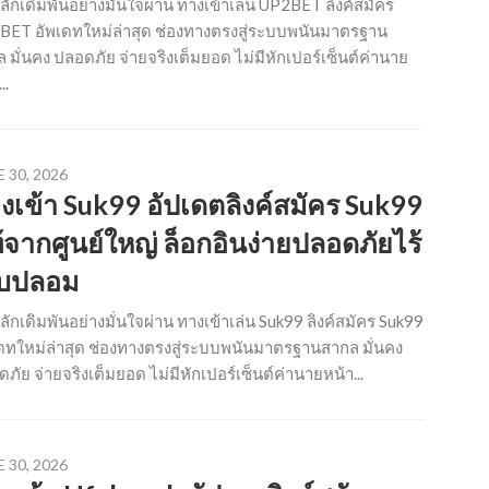
ลักเดิมพันอย่างมั่นใจผ่าน ทางเข้าเล่น UP2BET ลิงค์สมัคร
BET อัพเดทใหม่ล่าสุด ช่องทางตรงสู่ระบบพนันมาตรฐาน
 มั่นคง ปลอดภัย จ่ายจริงเต็มยอด ไม่มีหักเปอร์เซ็นต์ค่านาย
..
 30, 2026
งเข้า Suk99 อัปเดตลิงค์สมัคร Suk99
้จากศูนย์ใหญ่ ล็อกอินง่ายปลอดภัยไร้
็บปลอม
ลักเดิมพันอย่างมั่นใจผ่าน ทางเข้าเล่น Suk99 ลิงค์สมัคร Suk99
ดทใหม่ล่าสุด ช่องทางตรงสู่ระบบพนันมาตรฐานสากล มั่นคง
ภัย จ่ายจริงเต็มยอด ไม่มีหักเปอร์เซ็นต์ค่านายหน้า...
 30, 2026