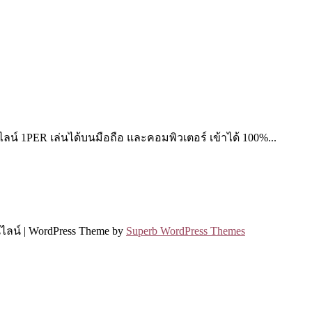
ไลน์ 1PER เล่นได้บนมือถือ และคอมพิวเตอร์ เข้าได้ 100%...
นไลน์
| WordPress Theme by
Superb WordPress Themes