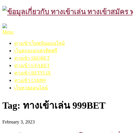
Skip
to
content
Menu
ทางเข้าเว็บพนันออนไลน์
เว็บตรงแจกเครดิตฟรี
ทางเข้า SBOBET
ทางเข้า UFABET
ทางเข้า BETFLIX
ทางเข้า LSM99
เว็บหวยออนไลน์
Tag:
ทางเข้าเล่น 999BET
February 3, 2023