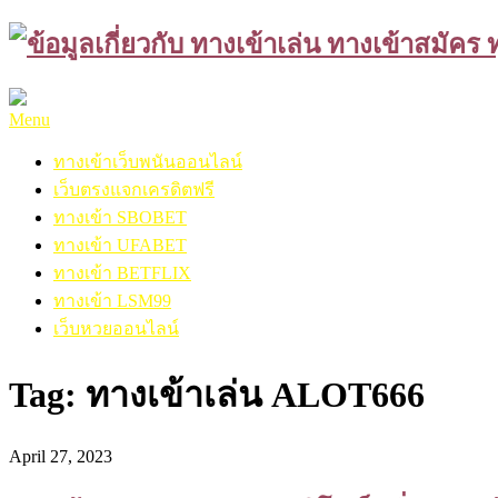
Skip
to
content
Menu
ทางเข้าเว็บพนันออนไลน์
เว็บตรงแจกเครดิตฟรี
ทางเข้า SBOBET
ทางเข้า UFABET
ทางเข้า BETFLIX
ทางเข้า LSM99
เว็บหวยออนไลน์
Tag:
ทางเข้าเล่น ALOT666
April 27, 2023