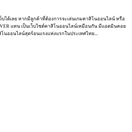
บได้เลย หากมีลูกค้าที่ต้องการจะเล่นเกมคาสิโนออนไลน์ หรือ
OVER แทน เป็นเว็บไซต์คาสิโนออนไลน์เหมือนกัน มีแอดมินคอย
าสิโนออนไลน์สุดร้อนแรงแห่งแรกในประเทศไทย...