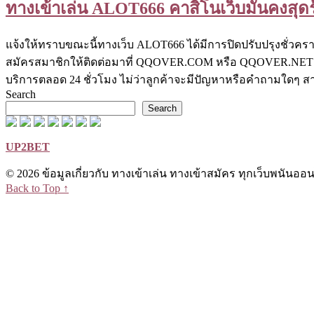
ทางเข้าเล่น ALOT666 คาสิโนเว็บมั่นคงสุด
แจ้งให้ทราบขณะนี้ทางเว็บ ALOT666 ได้มีการปิดปรับปรุงชั่วคร
สมัครสมาชิกให้ติดต่อมาที่ QQOVER.COM หรือ QQOVER.NET เว็
บริการตลอด 24 ชั่วโมง ไม่ว่าลูกค้าจะมีปัญหาหรือคำถามใดๆ 
Search
Search
UP2BET
© 2026 ข้อมูลเกี่ยวกับ ทางเข้าเล่น ทางเข้าสมัคร ทุกเว็บพนันออ
Back to Top ↑