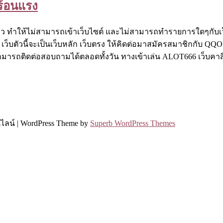
ร้อนแรง
าว ทำให้ไม่สามารถเข้าเว็บไซต์ และไม่สามารถทำรายการใดๆกับเว็
บตัวนี้จะเป็นเว็บหลัก เว็บตรง ให้คิดต่อมาสมัครสมาชิกกับ QQ
สามารถติดต่อสอบถามได้ตลอดทั้งวัน ทางเข้าเล่น ALOT666 เว็บค
นไลน์
| WordPress Theme by
Superb WordPress Themes