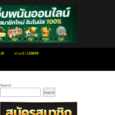
LIX
ทางเข้า LSM99
Search
Search