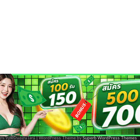
 ทุกเว็บพนันออนไลน์
| WordPress Theme by
Superb WordPress Themes