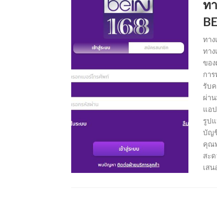
ทา
BE
ทางเ
ทางเ
ของผ
การพ
รับค
ผ่าน
แอปพ
รูปแ
บัญช
คุณพ
สะดว
เสน