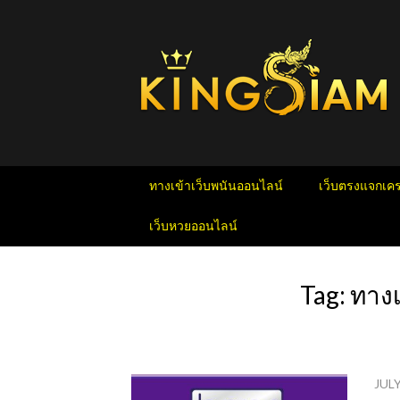
Skip
to
content
ทางเข้าเว็บพนันออนไลน์
เว็บตรงแจกเคร
เว็บหวยออนไลน์
Tag:
ทางเ
JULY