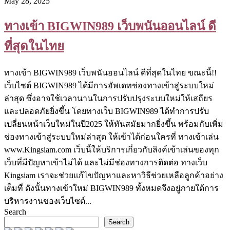
May 28, 2025
ทางเข้า BIGWIN989 เว็บพนันออนไลน์ ดี
ที่สุดในไทย
ทางเข้า BIGWIN989 เว็บพนันออนไลน์ ดีที่สุดในไทย ขณะนี้!!
เว็บไซต์ BIGWIN989 ได้มีการอัพเดทช่องทางเข้าสู่ระบบใหม่
ล่าสุด ซึ่งอาจใช้เวลานานในการปรับปรุงระบบใหม่ให้เสถียร
และปลอดภัยยิ่งขึ้น โดยทางเว็บ BIGWIN989 ได้ทำการปรับ
เปลี่ยนหน้าเว็บใหม่ในปี2025 ให้ทันสมัยมากยิ่งขึ้น พร้อมกับเพิ่ม
ช่องทางเข้าสู่ระบบใหม่ล่าสุด ให้เข้าได้ก่อนใครที่ ทางเข้าเล่น
www.Kingsiam.com เว็บนี้ให้บริการเกี่ยวกับลิงค์เข้าเล่นของทุก
เว็บที่มีปัญหาเข้าไม่ได้ และไม่มีช่องทางการติดต่อ ทางเว็บ
Kingsiam เราจะช่วยแก้ไขปัญหาและหาวิธีช่วยเหลือลูกค้าอย่าง
เต็มที่ ดังนั้นทางเข้าใหม่ BIGWIN989 ทั้งหมดจึงอยู่ภายใต้การ
บริหารงานของเว็บไซต์...
Search
Search