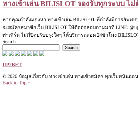
ทางเข้าเล่น BILISLOT รองรับทุกระบบ ไม
หากคุณกำลังมองหา ทางเข้าเล่น BILISLOT ที่กำลังมีการอัพเดตร
จะสมัครสมาชิกเว็บ BILISLOT ให้ติดต่อสอบถามมาที่ LINE: @up2be
ทำเทิร์น ไม่มีปิดปรับปรุงใดๆ ให้บริการตลอด 24ชั่วโมง BILISLOT
Search
Search
UP2BET
© 2026 ข้อมูลเกี่ยวกับ ทางเข้าเล่น ทางเข้าสมัคร ทุกเว็บพนันออ
Back to Top ↑