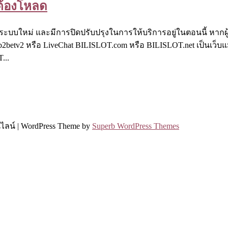
่ต้องโหลด
ะบบใหม่ และมีการปิดปรับปรุงในการให้บริการอยู่ในตอนนี้ หากผู้
tv2 หรือ LiveChat BILISLOT.com หรือ BILISLOT.net เป็นเว็บแม่ม
...
นไลน์
| WordPress Theme by
Superb WordPress Themes