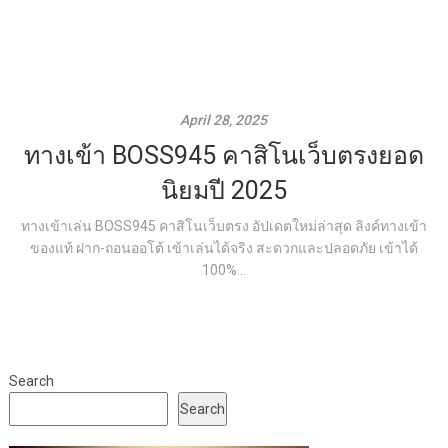
April 28, 2025
ทางเข้า BOSS945 คาสิโนเว็บตรงยอด
นิยมปี 2025
ทางเข้าเล่น BOSS945 คาสิโนเว็บตรง อัปเดตใหม่ล่าสุด ลิงค์ทางเข้า
ของแท้ ฝาก-ถอนออโต้ เข้าเล่นได้จริง สะดวกและปลอดภัย เข้าได้
100%...
Search
Search