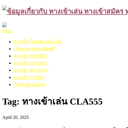
Skip
to
content
Menu
ทางเข้าเว็บพนันออนไลน์
เว็บตรงแจกเครดิตฟรี
ทางเข้า SBOBET
ทางเข้า UFABET
ทางเข้า BETFLIX
ทางเข้า LSM99
เว็บหวยออนไลน์
Tag:
ทางเข้าเล่น CLA555
April 20, 2025