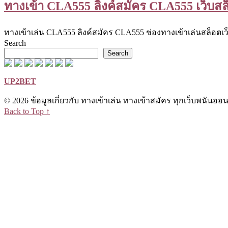
ทางเข้า CLA555 ลิงค์สมัคร CLA555 เว็บส
ทางเข้าเล่น CLA555 ลิงค์สมัคร CLA555 ช่องทางเข้าเล่นสล็อตเว็บ
Search
Search
UP2BET
© 2026 ข้อมูลเกี่ยวกับ ทางเข้าเล่น ทางเข้าสมัคร ทุกเว็บพนันออ
Back to Top ↑