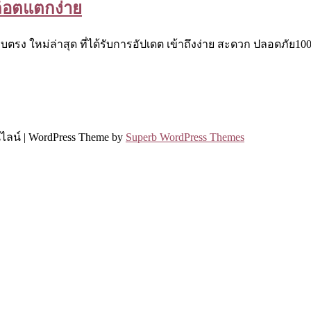
ล็อตแตกง่าย
ตรง ใหม่ล่าสุด ที่ได้รับการอัปเดต เข้าถึงง่าย สะดวก ปลอดภัย100
นไลน์
| WordPress Theme by
Superb WordPress Themes