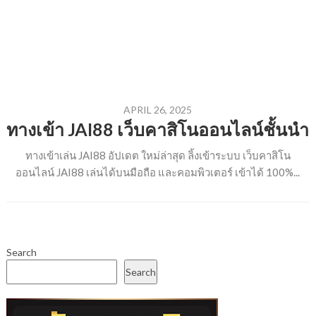
APRIL 26, 2025
ทางเข้า JAI88 เว็บคาสิโนออนไลน์ชั้นนำ
ทางเข้าเล่น JAI88 อัปเดต ใหม่ล่าสุด ลิ้งเข้าระบบ เว็บคาสิโน
ออนไลน์ JAI88 เล่นได้บนมือถือ และคอมพิวเตอร์ เข้าได้ 100%...
Search
Search