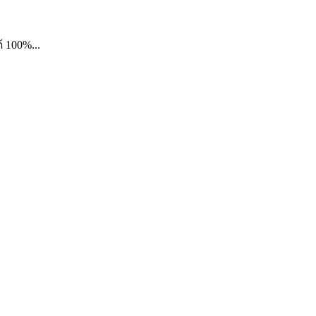
 100%...