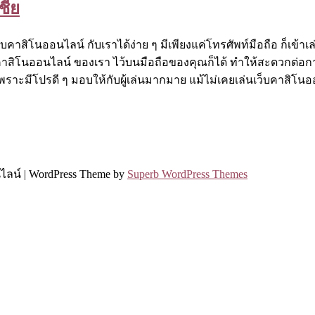
ชีย
คาสิโนออนไลน์ กับเราได้ง่าย ๆ มีเพียงแค่โทรศัพท์มือถือ ก็เข้าเ
สิโนออนไลน์ ของเรา ไว้บนมือถือของคุณก็ได้ ทำให้สะดวกต่อการเข้
พราะมีโปรดี ๆ มอบให้กับผู้เล่นมากมาย แม้ไม่เคยเล่นเว็บคาสิโนออ
นไลน์
| WordPress Theme by
Superb WordPress Themes