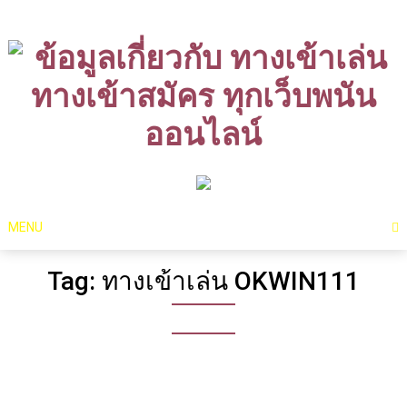
Skip
to
content
MENU
Tag:
ทางเข้าเล่น OKWIN111