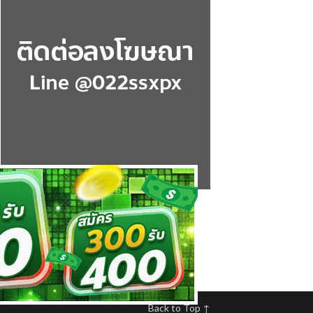
UP2BET
Back to Top ↑