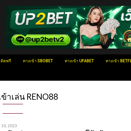
ดิตฟรี
ทางเข้า SBOBET
ทางเข้า UFABET
ทางเข้า BETF
เข้าเล่น RENO88
10, 2023