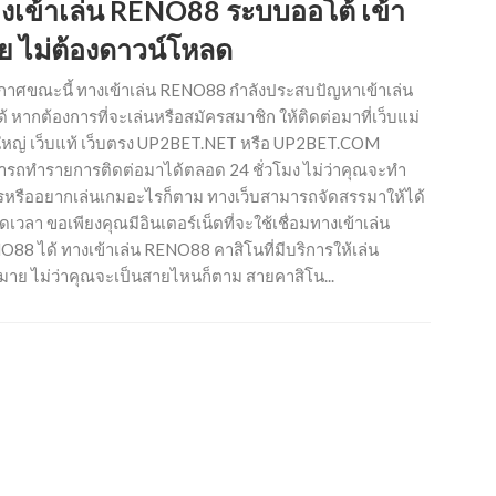
งเข้าเล่น RENO88 ระบบออโต้ เข้า
าย ไม่ต้องดาวน์โหลด
าศขณะนี้ ทางเข้าเล่น RENO88 กำลังประสบปัญหาเข้าเล่น
ด้ หากต้องการที่จะเล่นหรือสมัครสมาชิก ให้ติดต่อมาที่เว็บแม่
ใหญ่ เว็บแท้ เว็บตรง UP2BET.NET หรือ UP2BET.COM
รถทำรายการติดต่อมาได้ตลอด 24 ชั่วโมง ไม่ว่าคุณจะทำ
หรืออยากเล่นเกมอะไรก็ตาม ทางเว็บสามารถจัดสรรมาให้ได้
เวลา ขอเพียงคุณมีอินเตอร์เน็ตที่จะใช้เชื่อมทางเข้าเล่น
88 ได้ ทางเข้าเล่น RENO88 คาสิโนที่มีบริการให้เล่น
าย ไม่ว่าคุณจะเป็นสายไหนก็ตาม สายคาสิโน...