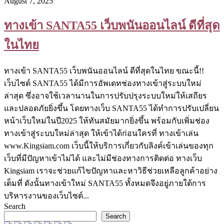
August 7, 2025
ทางเข้า SANTA55 เว็บพนันออนไลน์ ดีที่สุด
ในไทย
ทางเข้า SANTA55 เว็บพนันออนไลน์ ดีที่สุดในไทย ขณะนี้!!
เว็บไซต์ SANTA55 ได้มีการอัพเดทช่องทางเข้าสู่ระบบใหม่
ล่าสุด ซึ่งอาจใช้เวลานานในการปรับปรุงระบบใหม่ให้เสถียร
และปลอดภัยยิ่งขึ้น โดยทางเว็บ SANTA55 ได้ทำการปรับเปลี่ยน
หน้าเว็บใหม่ในปี2025 ให้ทันสมัยมากยิ่งขึ้น พร้อมกับเพิ่มช่อง
ทางเข้าสู่ระบบใหม่ล่าสุด ให้เข้าได้ก่อนใครที่ ทางเข้าเล่น
www.Kingsiam.com เว็บนี้ให้บริการเกี่ยวกับลิงค์เข้าเล่นของทุก
เว็บที่มีปัญหาเข้าไม่ได้ และไม่มีช่องทางการติดต่อ ทางเว็บ
Kingsiam เราจะช่วยแก้ไขปัญหาและหาวิธีช่วยเหลือลูกค้าอย่าง
เต็มที่ ดังนั้นทางเข้าใหม่ SANTA55 ทั้งหมดจึงอยู่ภายใต้การ
บริหารงานของเว็บไซต์...
Search
Search