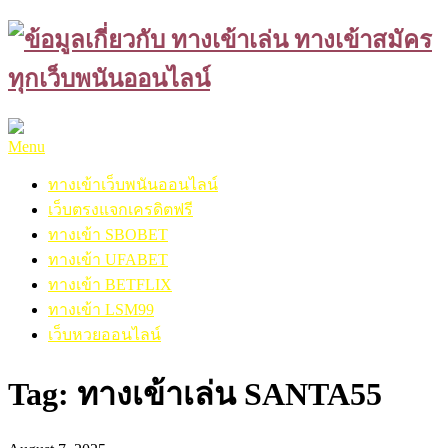
Skip
to
content
Menu
ทางเข้าเว็บพนันออนไลน์
เว็บตรงแจกเครดิตฟรี
ทางเข้า SBOBET
ทางเข้า UFABET
ทางเข้า BETFLIX
ทางเข้า LSM99
เว็บหวยออนไลน์
Tag:
ทางเข้าเล่น SANTA55