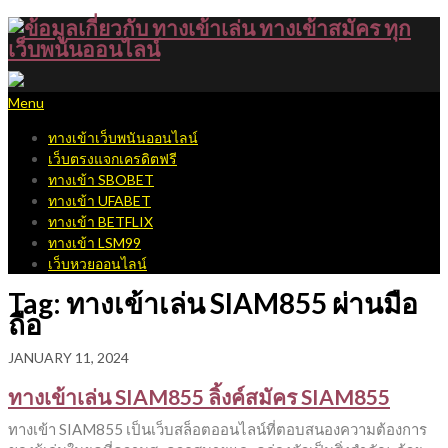
Skip
to
content
Menu
ทางเข้าเว็บพนันออนไลน์
เว็บตรงแจกเครดิตฟรี
ทางเข้า SBOBET
ทางเข้า UFABET
ทางเข้า BETFLIX
ทางเข้า LSM99
เว็บหวยออนไลน์
Tag:
ทางเข้าเล่น SIAM855 ผ่านมือ
ถือ
JANUARY 11, 2024
ทางเข้าเล่น SIAM855 ลิ้งค์สมัคร SIAM855
ทางเข้า SIAM855 เป็นเว็บสล็อตออนไลน์ที่ตอบสนองความต้องการ