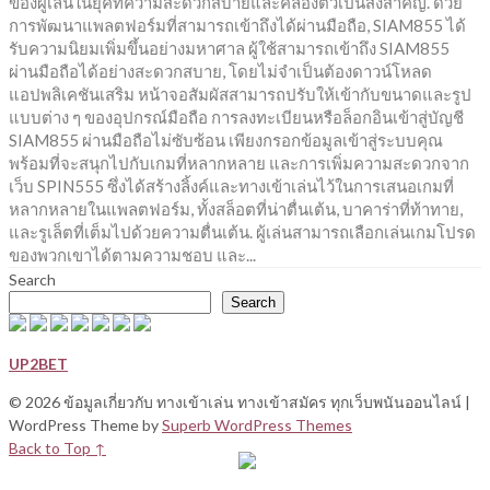
ของผู้เล่นในยุคที่ความสะดวกสบายและคล่องตัวเป็นสิ่งสำคัญ. ด้วย
การพัฒนาแพลตฟอร์มที่สามารถเข้าถึงได้ผ่านมือถือ, SIAM855 ได้
รับความนิยมเพิ่มขึ้นอย่างมหาศาล ผู้ใช้สามารถเข้าถึง SIAM855
ผ่านมือถือได้อย่างสะดวกสบาย, โดยไม่จำเป็นต้องดาวน์โหลด
แอปพลิเคชันเสริม หน้าจอสัมผัสสามารถปรับให้เข้ากับขนาดและรูป
แบบต่าง ๆ ของอุปกรณ์มือถือ การลงทะเบียนหรือล็อกอินเข้าสู่บัญชี
SIAM855 ผ่านมือถือไม่ซับซ้อน เพียงกรอกข้อมูลเข้าสู่ระบบคุณ
พร้อมที่จะสนุกไปกับเกมที่หลากหลาย และการเพิ่มความสะดวกจาก
เว็บ SPIN555 ซึ่งได้สร้างลิ้งค์และทางเข้าเล่นไว้ในการเสนอเกมที่
หลากหลายในแพลตฟอร์ม, ทั้งสล็อตที่น่าตื่นเต้น, บาคาร่าที่ท้าทาย,
และรูเล็ตที่เต็มไปด้วยความตื่นเต้น. ผู้เล่นสามารถเลือกเล่นเกมโปรด
ของพวกเขาได้ตามความชอบ และ...
Search
Search
UP2BET
© 2026 ข้อมูลเกี่ยวกับ ทางเข้าเล่น ทางเข้าสมัคร ทุกเว็บพนันออนไลน์
|
WordPress Theme by
Superb WordPress Themes
Back to Top ↑