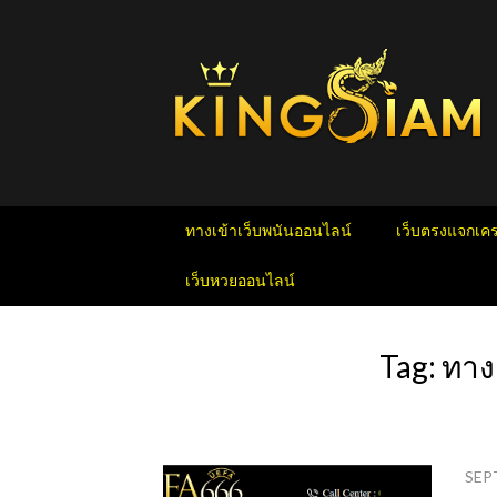
Skip
to
content
ทางเข้าเว็บพนันออนไลน์
เว็บตรงแจกเคร
เว็บหวยออนไลน์
Tag:
ทาง
SEP