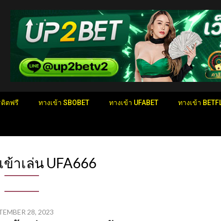
ดิตฟรี
ทางเข้า SBOBET
ทางเข้า UFABET
ทางเข้า BETF
เข้าเล่น UFA666
TEMBER 28, 2023