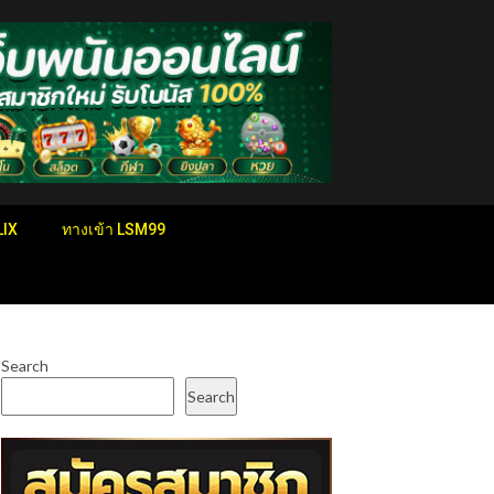
LIX
ทางเข้า LSM99
Search
Search