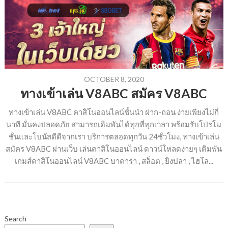
OCTOBER 8, 2020
ทางเข้าเล่น V8ABC สมัคร V8ABC
ทางเข้าเล่น V8ABC คาสิโนออนไลน์ชั้นนำ ฝาก-ถอน ง่ายเพียงไม่กี่
นาที มั่นคงปลอดภัย สามารถเดิมพันได้ทุกที่ทุกเวลา พร้อมรับโปรโม
ชั่นและโบนัสดีดีจากเรา บริการตลอดทุกวัน 24ชั่วโมง, ทางเข้าเล่น
สมัคร V8ABC ผ่านเว็บ เล่นคาสิโนออนไลน์ ดาวน์โหลดง่ายๆ เดิมพัน
เกมส์คาสิโนออนไลน์ V8ABC บาคาร่า , สล็อต , ยิงปลา , ไฮโล...
Search