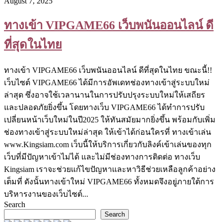
August 7, 2025
ทางเข้า VIPGAME66 เว็บพนันออนไลน์ ดี
ที่สุดในไทย
ทางเข้า VIPGAME66 เว็บพนันออนไลน์ ดีที่สุดในไทย ขณะนี้!!
เว็บไซต์ VIPGAME66 ได้มีการอัพเดทช่องทางเข้าสู่ระบบใหม่
ล่าสุด ซึ่งอาจใช้เวลานานในการปรับปรุงระบบใหม่ให้เสถียร
และปลอดภัยยิ่งขึ้น โดยทางเว็บ VIPGAME66 ได้ทำการปรับ
เปลี่ยนหน้าเว็บใหม่ในปี2025 ให้ทันสมัยมากยิ่งขึ้น พร้อมกับเพิ่ม
ช่องทางเข้าสู่ระบบใหม่ล่าสุด ให้เข้าได้ก่อนใครที่ ทางเข้าเล่น
www.Kingsiam.com เว็บนี้ให้บริการเกี่ยวกับลิงค์เข้าเล่นของทุก
เว็บที่มีปัญหาเข้าไม่ได้ และไม่มีช่องทางการติดต่อ ทางเว็บ
Kingsiam เราจะช่วยแก้ไขปัญหาและหาวิธีช่วยเหลือลูกค้าอย่าง
เต็มที่ ดังนั้นทางเข้าใหม่ VIPGAME66 ทั้งหมดจึงอยู่ภายใต้การ
บริหารงานของเว็บไซต์...
Search
Search