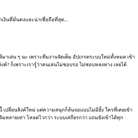
ที่มั่นคงและน่าเชื่อถือที่สุด...
ได้มาเล่น ๆ นะ เพราะทีมงานจัดเต็ม อัปเกรดระบบใหม่ทั้งหมด เข้า
ยนลิงค์? ก็เพราะเรารู้ว่าคนเล่นไม่ชอบรอ ไม่ชอบหลงทาง เลยได้
เปลี่ยนลิงค์ใหม่ แต่ความสนุกก็ล้นจอแบบไม่มียั้ง ใครที่เคยเข้า
าเดิมหลายเท่า โหลดไวกว่า ระบบเสถียรกว่า แถมยังเข้าได้ทุก