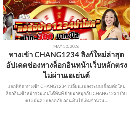
MAY 30, 2026
ทางเข้า CHANG1234 ลิงก์ใหม่ล่าสุด
อัปเดตช่องทางล็อกอินหน้าเว็บหลักตรง
ไม่ผ่านเอเย่นต์
แจกพิกัด ทางเข้า CHANG1234 เปลี่ยนแปลงระบบเชื่อมต่อใหม่
ล็อกอินเข้าหน้ารวมเกมได้ทันที ย้ายมาสนุกกับ CHANG1234 เว็บ
ตรง มั่นคง ปลอดภัย ถอนเงินได้เต็มจำนวน ...