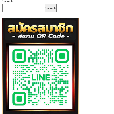
Search
Search