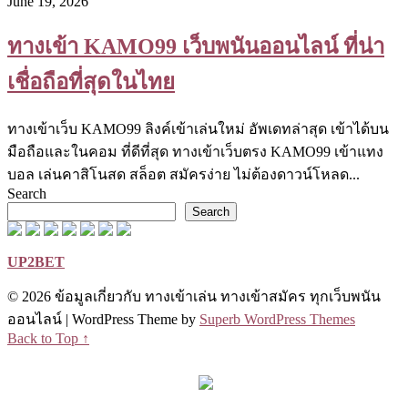
June 19, 2026
ทางเข้า KAMO99 เว็บพนันออนไลน์ ที่น่า
เชื่อถือที่สุดในไทย
ทางเข้าเว็บ KAMO99 ลิงค์เข้าเล่นใหม่ อัพเดทล่าสุด เข้าได้บน
มือถือและในคอม ที่ดีที่สุด ทางเข้าเว็บตรง KAMO99 เข้าแทง
บอล เล่นคาสิโนสด สล็อต สมัครง่าย ไม่ต้องดาวน์โหลด...
Search
Search
UP2BET
© 2026 ข้อมูลเกี่ยวกับ ทางเข้าเล่น ทางเข้าสมัคร ทุกเว็บพนัน
ออนไลน์
| WordPress Theme by
Superb WordPress Themes
Back to Top ↑