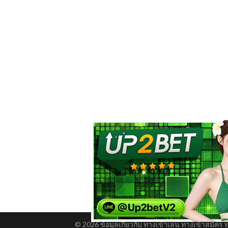
© 2026 ข้อมูลเกี่ยวกับ ทางเข้าเล่น ทางเข้าสมัคร