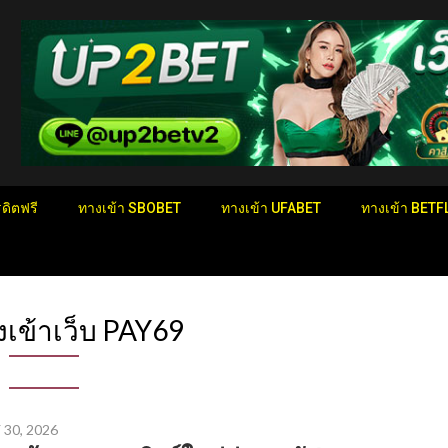
ดิตฟรี
ทางเข้า SBOBET
ทางเข้า UFABET
ทางเข้า BETF
เข้าเว็บ PAY69
30, 2026