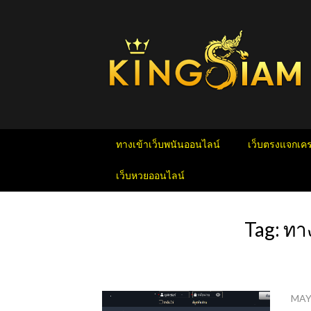
Skip
to
content
ทางเข้าเว็บพนันออนไลน์
เว็บตรงแจกเคร
เว็บหวยออนไลน์
Tag:
ทาง
MAY 