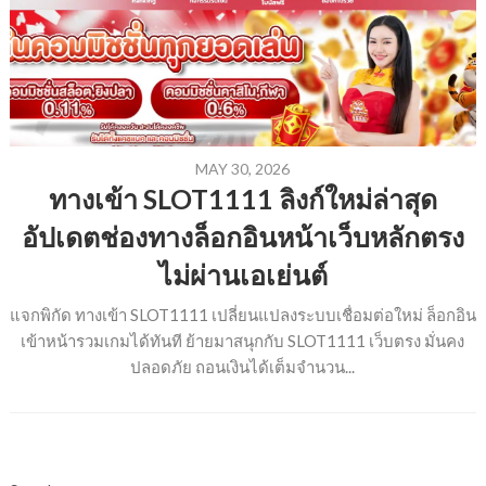
MAY 30, 2026
ทางเข้า SLOT1111 ลิงก์ใหม่ล่าสุด
อัปเดตช่องทางล็อกอินหน้าเว็บหลักตรง
ไม่ผ่านเอเย่นต์
แจกพิกัด ทางเข้า SLOT1111 เปลี่ยนแปลงระบบเชื่อมต่อใหม่ ล็อกอิน
เข้าหน้ารวมเกมได้ทันที ย้ายมาสนุกกับ SLOT1111 เว็บตรง มั่นคง
ปลอดภัย ถอนเงินได้เต็มจำนวน...