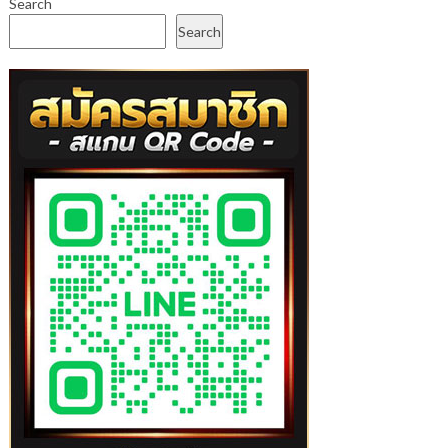
Search
Search