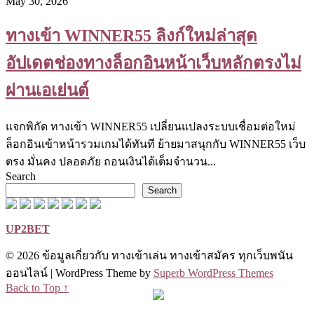
May 30, 2026
ทางเข้า WINNER55 ลิงก์ใหม่ล่าสุด
อัปเดตช่องทางล็อกอินหน้าเว็บหลักตรงไม่
ผ่านเอเย่นต์
แจกพิกัด ทางเข้า WINNER55 เปลี่ยนแปลงระบบเชื่อมต่อใหม่
ล็อกอินเข้าหน้ารวมเกมได้ทันที ย้ายมาสนุกกับ WINNER55 เว็บ
ตรง มั่นคง ปลอดภัย ถอนเงินได้เต็มจำนวน...
Search
Search
UP2BET
© 2026 ข้อมูลเกี่ยวกับ ทางเข้าเล่น ทางเข้าสมัคร ทุกเว็บพนัน
ออนไลน์
| WordPress Theme by
Superb WordPress Themes
Back to Top ↑