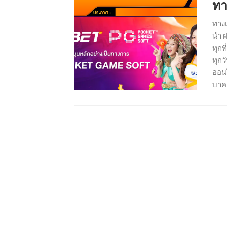
ทา
ทางเ
นำ ฝ
ทุกท
ทุกว
ออนไ
บาคาร