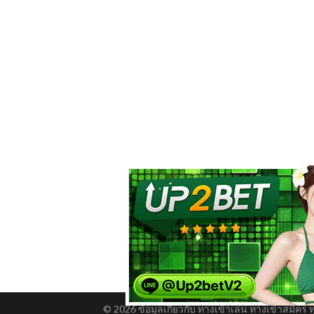
© 2026 ข้อมูลเกี่ยวกับ ทางเข้าเล่น ทางเข้าสมัคร