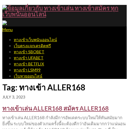
Skip
to
content
Menu
ทางเข้าเว็บพนันออนไลน์
เว็บตรงแจกเครดิตฟรี
ทางเข้า SBOBET
ทางเข้า UFABET
ทางเข้า BETFLIX
ทางเข้า LSM99
เว็บหวยออนไลน์
Tag:
ทางเข้า ALLER168
JULY 3, 2023
ทางเข้าเล่น ALLER168 สมัคร ALLER168
ทางเข้าเล่น ALLER168 กำลังมีการอัพเดตระบบใหม่ให้ทันสมัยมาก
ยิ่งขึ้น ระบบใหม่ของตัวเกมครั้งนี้จะต้องดีกว่าอันเดิมมากกว่าแน่นอน