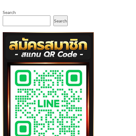
Search
Search