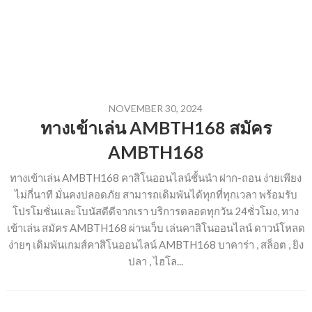
NOVEMBER 30, 2024
ทางเข้าเล่น AMBTH168 สมัคร
AMBTH168
ทางเข้าเล่น AMBTH168 คาสิโนออนไลน์ชั้นนำ ฝาก-ถอน ง่ายเพียง
ไม่กี่นาที มั่นคงปลอดภัย สามารถเดิมพันได้ทุกที่ทุกเวลา พร้อมรับ
โปรโมชั่นและโบนัสดีดีจากเรา บริการตลอดทุกวัน 24ชั่วโมง, ทาง
เข้าเล่น สมัคร AMBTH168 ผ่านเว็บ เล่นคาสิโนออนไลน์ ดาวน์โหลด
ง่ายๆ เดิมพันเกมส์คาสิโนออนไลน์ AMBTH168 บาคาร่า , สล็อต , ยิง
ปลา , ไฮโล...