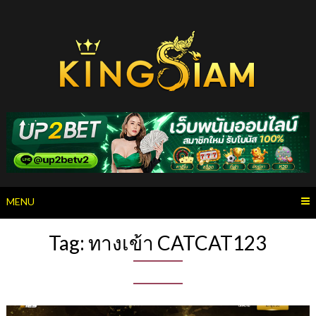
Skip
to
content
MENU
Tag:
ทางเข้า CATCAT123