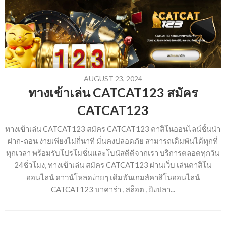
AUGUST 23, 2024
ทางเข้าเล่น CATCAT123 สมัคร
CATCAT123
ทางเข้าเล่น CATCAT123 สมัคร CATCAT123 คาสิโนออนไลน์ชั้นนำ
ฝาก-ถอน ง่ายเพียงไม่กี่นาที มั่นคงปลอดภัย สามารถเดิมพันได้ทุกที่
ทุกเวลา พร้อมรับโปรโมชั่นและโบนัสดีดีจากเรา บริการตลอดทุกวัน
24ชั่วโมง, ทางเข้าเล่น สมัคร CATCAT123 ผ่านเว็บ เล่นคาสิโน
ออนไลน์ ดาวน์โหลดง่ายๆ เดิมพันเกมส์คาสิโนออนไลน์
CATCAT123 บาคาร่า , สล็อต , ยิงปลา...