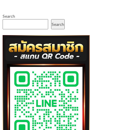
Search
Search