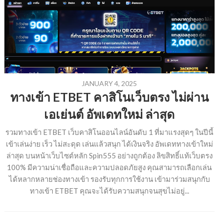
JANUARY 4, 2025
ทางเข้า ETBET คาสิโนเว็บตรง ไม่ผ่าน
เอเย่นต์ อัพเดทใหม่ ล่าสุด
รวมทางเข้า ETBET เว็บคาสิโนออนไลน์อันดับ 1 ที่มาแรงสุดๆ ในปีนี้
เข้าเล่นง่าย เร็ว ไม่สะดุด เล่นแล้วสนุก ได้เงินจริง อัพเดททางเข้าใหม่
ล่าสุด บนหน้าเว็บไซต์หลัก Spin555 อย่างถูกต้อง ลิขสิทธิ์แท้เว็บตรง
100% มีความน่าเชื่อถือและความปลอดภัยสูง คุณสามารถเลือกเล่น
ได้หลากหลายช่องทางเข้า รองรับทุกการใช้งาน เข้ามาร่วมสนุกกับ
ทางเข้า ETBET คุณจะได้รับความสนุกจนสุขไม่อยู่...