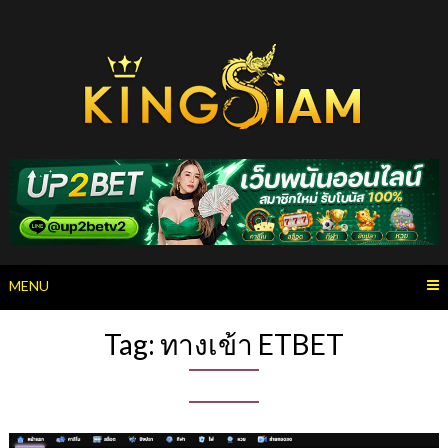
Skip
to
content
MENU
Tag:
ทางเข้า ETBET