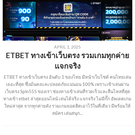
APRIL 1, 2025
ETBET ทางเข้าเว็บตรง รวมเกมทุกค่าย
แจกจริง
ETBET ทางเข้าเว็บตรง อันดับ 1 ของไทย มีหน้าเว็บไซต์ คนไทยเล่น
เยอะที่สุด ซึ่งมั่นคงและปลอดภัยแน่นอน 100% เพราะเข้าเล่นผ่าน
เว็บตรง Spin555 ของเรา ช่องทางเข้าเล่นที่รวดเร็วและลื่นไหลที่สุด
ทางเข้า etbet ล่าสุดออนไลน์ เล่นได้จริง แจกจริง ไม่มีกั๊ก อัพเดตเกม
ใหม่ล่าสุด จากทุกค่ายดัง รวมเกมยอดฮิตเอาไว้ในที่เดียว มีพร้อมให้
สมัคร เล่นสนุก...