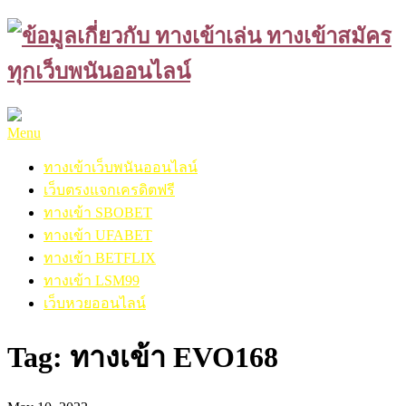
Skip
to
content
Menu
ทางเข้าเว็บพนันออนไลน์
เว็บตรงแจกเครดิตฟรี
ทางเข้า SBOBET
ทางเข้า UFABET
ทางเข้า BETFLIX
ทางเข้า LSM99
เว็บหวยออนไลน์
Tag:
ทางเข้า EVO168