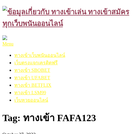
Skip
to
content
Menu
ทางเข้าเว็บพนันออนไลน์
เว็บตรงแจกเครดิตฟรี
ทางเข้า SBOBET
ทางเข้า UFABET
ทางเข้า BETFLIX
ทางเข้า LSM99
เว็บหวยออนไลน์
Tag:
ทางเข้า FAFA123