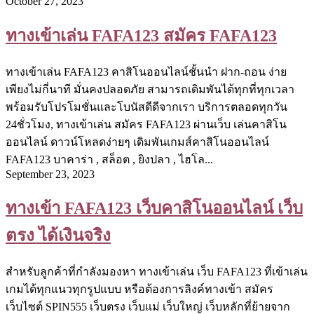
October 27, 2023
ทางเข้าเล่น FAFA123 สมัคร FAFA123
ทางเข้าเล่น FAFA123 คาสิโนออนไลน์ชั้นนำ ฝาก-ถอน ง่าย
เพียงไม่กี่นาที มั่นคงปลอดภัย สามารถเดิมพันได้ทุกที่ทุกเวลา
พร้อมรับโปรโมชั่นและโบนัสดีดีจากเรา บริการตลอดทุกวัน
24ชั่วโมง, ทางเข้าเล่น สมัคร FAFA123 ผ่านเว็บ เล่นคาสิโน
ออนไลน์ ดาวน์โหลดง่ายๆ เดิมพันเกมส์คาสิโนออนไลน์
FAFA123 บาคาร่า , สล็อต , ยิงปลา , ไฮโล...
September 23, 2023
ทางเข้า FAFA123 เว็บคาสิโนออนไลน์ เว็บ
ตรง ได้เงินจริง
สำหรับลูกค้าที่กำลังมองหา ทางเข้าเล่น เว็บ FAFA123 ที่เข้าเล่น
เกมได้ทุกแนวทุกรูปแบบ หรือต้องการลิงค์ทางเข้า สมัคร
เว็บไซต์ SPIN555 เว็บตรง เว็บแม่ เว็บใหญ่ เว็บหลักที่ย้ายจาก