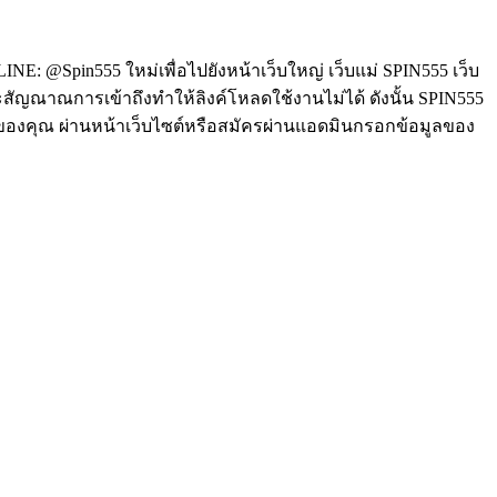
 @Spin555 ใหม่เพื่อไปยังหน้าเว็บใหญ่ เว็บแม่ SPIN555 เว็บ
ะสัญณาณการเข้าถึงทำให้ลิงค์โหลดใช้งานไม่ได้ ดังนั้น SPIN555
โฟนของคุณ ผ่านหน้าเว็บไซต์หรือสมัครผ่านแอดมินกรอกข้อมูลของ