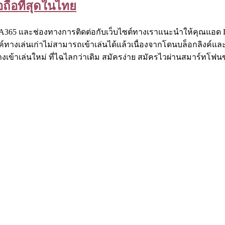
อถือที่สุดในไทย
65 และช่องทางการติดต่อกับเว็บไซต์ทางเราแนะนำให้คุณแอด LINE:
์ทางเล่นเก่าไม่สามารถเข้าเล่นได้แล้วเนื่องจากโดนบล็อกลิงค์แล
ค ทางเข้าเล่นใหม่ ที่ไฉไลกว่าเดิม สมัครง่าย สมัครไวผ่านสมาร์ท