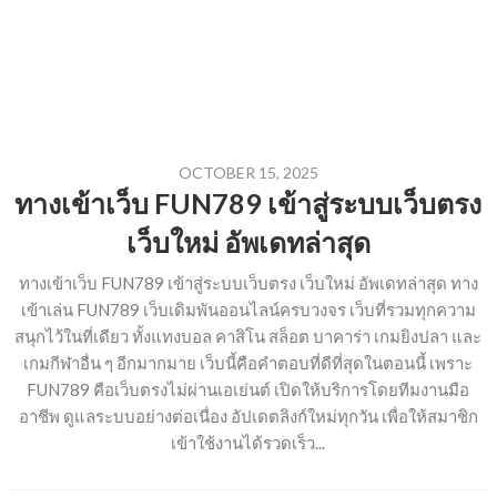
OCTOBER 15, 2025
ทางเข้าเว็บ FUN789 เข้าสู่ระบบเว็บตรง
เว็บใหม่ อัพเดทล่าสุด
ทางเข้าเว็บ FUN789 เข้าสู่ระบบเว็บตรง เว็บใหม่ อัพเดทล่าสุด ทาง
เข้าเล่น FUN789 เว็บเดิมพันออนไลน์ครบวงจร เว็บที่รวมทุกความ
สนุกไว้ในที่เดียว ทั้งแทงบอล คาสิโน สล็อต บาคาร่า เกมยิงปลา และ
เกมกีฬาอื่น ๆ อีกมากมาย เว็บนี้คือคำตอบที่ดีที่สุดในตอนนี้ เพราะ
FUN789 คือเว็บตรงไม่ผ่านเอเย่นต์ เปิดให้บริการโดยทีมงานมือ
อาชีพ ดูแลระบบอย่างต่อเนื่อง อัปเดตลิงก์ใหม่ทุกวัน เพื่อให้สมาชิก
เข้าใช้งานได้รวดเร็ว...