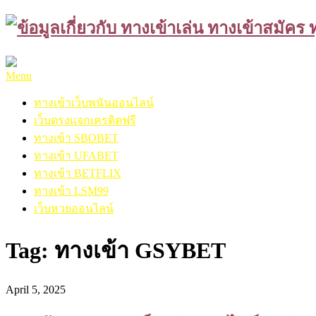
Skip
to
content
Menu
ทางเข้าเว็บพนันออนไลน์
เว็บตรงแจกเครดิตฟรี
ทางเข้า SBOBET
ทางเข้า UFABET
ทางเข้า BETFLIX
ทางเข้า LSM99
เว็บหวยออนไลน์
Tag:
ทางเข้า GSYBET
April 5, 2025