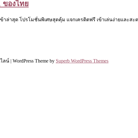
 1 ของไทย
ล่าสุด โปรโมชั่นพิเศษสุดคุ้ม แจกเครดิตฟรี เข้าเล่นง่ายและสะด
นไลน์
| WordPress Theme by
Superb WordPress Themes