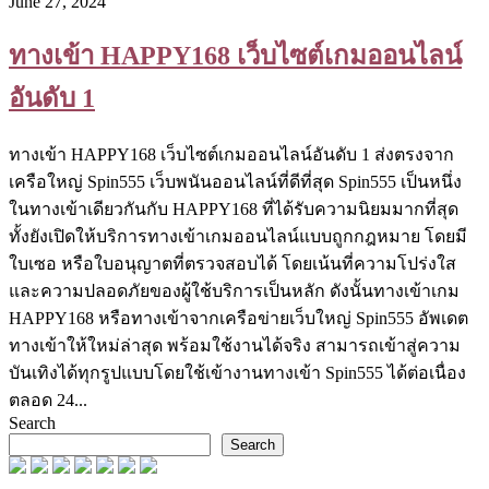
June 27, 2024
ทางเข้า HAPPY168 เว็บไซต์เกมออนไลน์
อันดับ 1
ทางเข้า HAPPY168 เว็บไซต์เกมออนไลน์อันดับ 1 ส่งตรงจาก
เครือใหญ่ Spin555 เว็บพนันออนไลน์ที่ดีที่สุด Spin555 เป็นหนึ่ง
ในทางเข้าเดียวกันกับ HAPPY168 ที่ได้รับความนิยมมากที่สุด
ทั้งยังเปิดให้บริการทางเข้าเกมออนไลน์แบบถูกกฎหมาย โดยมี
ใบเซอ หรือใบอนุญาตที่ตรวจสอบได้ โดยเน้นที่ความโปร่งใส
และความปลอดภัยของผู้ใช้บริการเป็นหลัก ดังนั้นทางเข้าเกม
HAPPY168 หรือทางเข้าจากเครือข่ายเว็บใหญ่ Spin555 อัพเดต
ทางเข้าให้ใหม่ล่าสุด พร้อมใช้งานได้จริง สามารถเข้าสู่ความ
บันเทิงได้ทุกรูปแบบโดยใช้เข้างานทางเข้า Spin555 ได้ต่อเนื่อง
ตลอด 24...
Search
Search