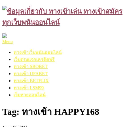
Skip
to
content
Menu
ทางเข้าเว็บพนันออนไลน์
เว็บตรงแจกเครดิตฟรี
ทางเข้า SBOBET
ทางเข้า UFABET
ทางเข้า BETFLIX
ทางเข้า LSM99
เว็บหวยออนไลน์
Tag:
ทางเข้า HAPPY168